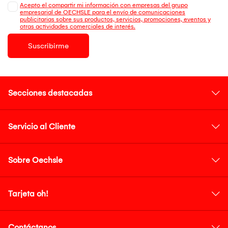
Acepto el compartir mi información con empresas del grupo
empresarial de OECHSLE para el envío de comunicaciones
publicitarias sobre sus productos, servicios, promociones, eventos y
otras actividades comerciales de interés.
Suscribirme
Secciones destacadas
Servicio al Cliente
Sobre Oechsle
Tarjeta oh!
Contáctanos