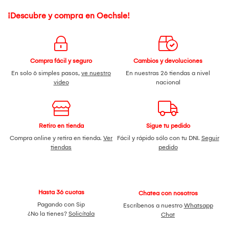
¡Descubre y compra en Oechsle!
Compra fácil y seguro
Cambios y devoluciones
En solo 6 simples pasos,
ve nuestro
En nuestras 26 tiendas a nivel
video
nacional
Retiro en tienda
Sigue tu pedido
Compra online y retira en tienda.
Ver
Fácil y rápido sólo con tu DNI.
Seguir
tiendas
pedido
Hasta 36 cuotas
Chatea con nosotros
Pagando con Sip
Escríbenos a nuestro
Whatsapp
¿No la tienes?
Solicítala
Chat