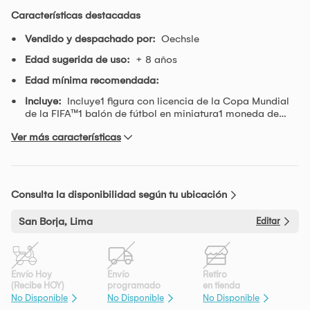
Características destacadas
Vendido y despachado por:
Oechsle
Edad sugerida de uso:
+ 8 años
Edad mínima recomendada:
Incluye:
Incluye1 figura con licencia de la Copa Mundial
de la FIFA™1 balón de fútbol en miniatura1 moneda de
jugador1 sorpresa adicional
Ver más características
Consulta la disponibilidad según tu ubicación
San Borja, Lima
Editar
Envío Hoy
Envío
Retiro
(Recibe HOY)
programado
en tienda
No Disponible
No Disponible
No Disponible