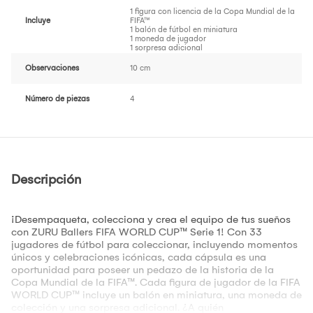
1 figura con licencia de la Copa Mundial de la
Incluye
FIFA™
1 balón de fútbol en miniatura
1 moneda de jugador
1 sorpresa adicional
Observaciones
10 cm
Número de piezas
4
Descripción
¡Desempaqueta, colecciona y crea el equipo de tus sueños
con ZURU Ballers FIFA WORLD CUP™ Serie 1! Con 33
jugadores de fútbol para coleccionar, incluyendo momentos
únicos y celebraciones icónicas, cada cápsula es una
oportunidad para poseer un pedazo de la historia de la
Copa Mundial de la FIFA™. Cada figura de jugador de la FIFA
WORLD CUP™ incluye un balón en miniatura, una moneda de
colección y una sorpresa adicional. ¿A quién