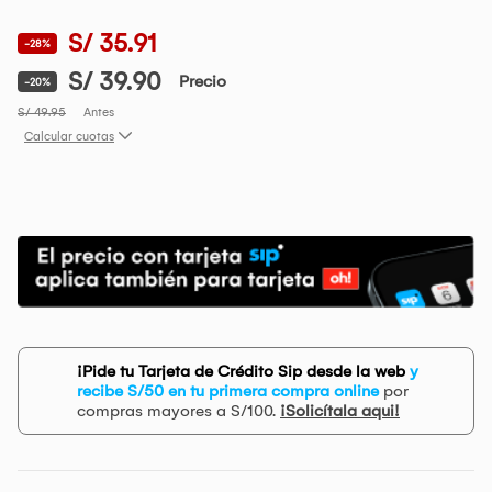
S/ 35.91
-28%
S/ 39.90
Precio
-20%
S/ 49.95
Antes
Calcular cuotas
¡Pide tu Tarjeta de Crédito Sip desde la web
y
recibe S/50 en tu primera compra online
por
compras mayores a S/100.
¡Solicítala aqui!