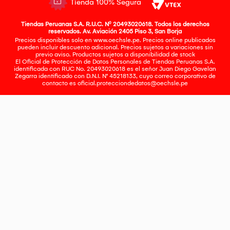
Tienda 100% Segura
Tiendas Peruanas S.A. R.U.C. Nº 20493020618. Todos los derechos
reservados. Av. Aviación 2405 Piso 3, San Borja
Precios disponibles solo en www.oechsle.pe. Precios online publicados
pueden incluir descuento adicional. Precios sujetos a variaciones sin
previo aviso. Productos sujetos a disponibilidad de stock
El Oficial de Protección de Datos Personales de Tiendas Peruanas S.A.
identificada con RUC No. 20493020618 es el señor Juan Diego Gavelan
Zegarra identificado con D.N.I. N° 45218133, cuyo correo corporativo de
contacto es
oficial.protecciondedatos@oechsle.pe