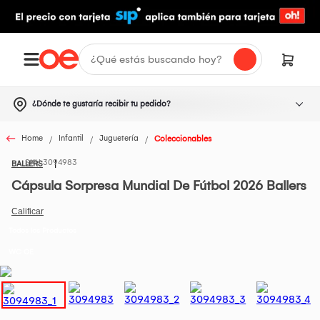
¿Dónde te gustaría recibir tu pedido?
Home
Infantil
Juguetería
Coleccionables
3094983
BALLERS
Cápsula Sorpresa Mundial De Fútbol 2026 Ballers
Todos los Productos
WC OE