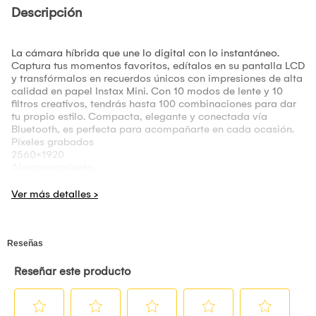
Descripción
La cámara híbrida que une lo digital con lo instantáneo.
Captura tus momentos favoritos, edítalos en su pantalla LCD
y transfórmalos en recuerdos únicos con impresiones de alta
calidad en papel Instax Mini. Con 10 modos de lente y 10
filtros creativos, tendrás hasta 100 combinaciones para dar
tu propio estilo. Compacta, elegante y conectada vía
Bluetooth, es perfecta para acompañarte en cada ocasión.
Píxeles grabados
2560×1920
Almacenamiento
Memoria interna, tarjeta de memoria microSD/microSDHC
Método de grabación
Compatible con el sistema de archivos de la cámara (DCF),
Exif Ver. 2.3
Distancia de enfoque
f = 28 mm (equivalente a película de 35 mm)
Apertura F2.0