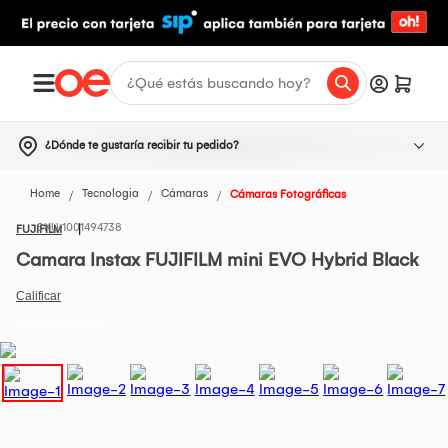
¿Dónde te gustaría recibir tu pedido?
Home
Tecnologia
Cámaras
Cámaras Fotográficas
1001494738
FUJIFILM
Camara Instax FUJIFILM mini EVO Hybrid Black
Todos los Productos