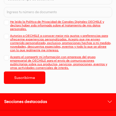
He leído la Política de Privacidad de Canales Digitales OECHSLE y
declaro haber sido informado sobre el tratamiento de mis datos
personales.
Autorizo a OECHSLE a conocer mejor mis gustos y preferencias para
ofrecerme experiencias personalizadas. Acepto que me envien
contenido personalizado, exclusivo, promociones hechas a mi medida,
novedades, descuentos especiales, eventos y todo lo que se alinee
con lo que realmente me interesa.
Acepto el compartir mi información con empresas del grupo
empresarial de OECHSLE para el envío de comunicaciones
publicitarias sobre sus productos, servicios, promociones, eventos y
otras actividades comerciales de interés.
Suscribirme
Secciones destacadas