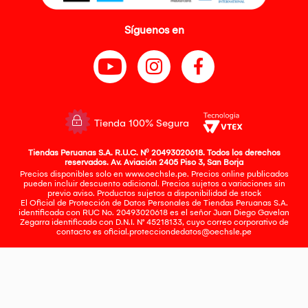
Síguenos en
Tienda 100% Segura
Tiendas Peruanas S.A. R.U.C. Nº 20493020618. Todos los derechos
reservados. Av. Aviación 2405 Piso 3, San Borja
Precios disponibles solo en www.oechsle.pe. Precios online publicados
pueden incluir descuento adicional. Precios sujetos a variaciones sin
previo aviso. Productos sujetos a disponibilidad de stock
El Oficial de Protección de Datos Personales de Tiendas Peruanas S.A.
identificada con RUC No. 20493020618 es el señor Juan Diego Gavelan
Zegarra identificado con D.N.I. N° 45218133, cuyo correo corporativo de
contacto es
oficial.protecciondedatos@oechsle.pe