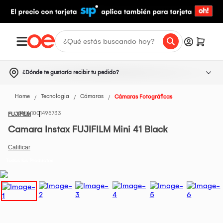
¿Dónde te gustaría recibir tu pedido?
Home
Tecnologia
Cámaras
Cámaras Fotográficas
1001495733
FUJIFILM
Camara Instax FUJIFILM Mini 41 Black
Todos los Productos