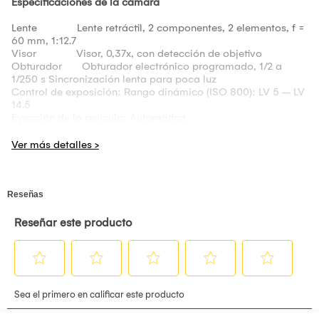
Especificaciones de la cámara
Lente Lente retráctil, 2 componentes, 2 elementos, f =
60 mm, 1:12.7
Visor Visor, 0,37x, con detección de objetivo
Obturador Obturador electrónico programado, 1/2 a
1/250 s Sincronización lenta para poca luz
Control de exposición: Rango dinámico (ISO 800): LV 5 – LV
14.5
Eyección de la película: Automática
Flash Flash de disparo constante (ajuste automático
de la luz), tiempo de carga: 7 segundos o menos (con una
batería nueva), Rango de flash efectivo: 0.3 a 2.2 m
No incluye película, se vende por separado.
Usa dos pilas AA, incluye correa de mano, manual y
garantía.