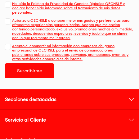
He leído la Política de Privacidad de Canales Digitales OECHSLE y
declaro haber sido informado sobre el tratamiento de mis datos
personales.
Autorizo a OECHSLE a conocer mejor mis gustos y preferencias para
ofrecerme experiencias personalizadas. Acepto que me envien
contenido personalizado, exclusivo, promociones hechas a mi medida,
novedades, descuentos especiales, eventos y todo lo que se alinee
con lo que realmente me interesa.
Acepto el compartir mi información con empresas del grupo
empresarial de OECHSLE para el envío de comunicaciones
publicitarias sobre sus productos, servicios, promociones, eventos y
otras actividades comerciales de interés.
Suscribirme
Secciones destacadas
Servicio al Cliente