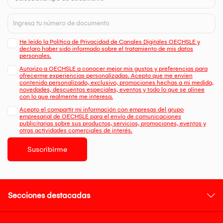
He leído la Política de Privacidad de Canales Digitales OECHSLE y
declaro haber sido informado sobre el tratamiento de mis datos
personales.
Autorizo a OECHSLE a conocer mejor mis gustos y preferencias para
ofrecerme experiencias personalizadas. Acepto que me envien
contenido personalizado, exclusivo, promociones hechas a mi medida,
novedades, descuentos especiales, eventos y todo lo que se alinee
con lo que realmente me interesa.
Acepto el compartir mi información con empresas del grupo
empresarial de OECHSLE para el envío de comunicaciones
publicitarias sobre sus productos, servicios, promociones, eventos y
otras actividades comerciales de interés.
Suscribirme
Secciones destacadas