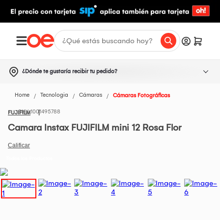
¿Dónde te gustaría recibir tu pedido?
Home
Tecnologia
Cámaras
Cámaras Fotográficas
1001495788
FUJIFILM
Camara Instax FUJIFILM mini 12 Rosa Flor
Todos los Productos