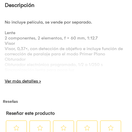
Descripción
No incluye película, se vende por separado.
Lente
2 componentes, 2 elementos, f = 60 mm, 1:12.7
Visor
Visor, 0,37×, con detección de objetivo e incluye función de
corrección de paralaje para el modo Primer Plano
Obturador
Obturador electrónico programado, 1/2 a 1/250 s
Sincronización lenta para poca luz
Control de exposición
Automático, Lv. 5,0 a 14,5 (ISO 800)
Eyección de la película
Automática
Flash
Flash de disparo constante (ajuste de luz automático),
tiempo de recarga: 7 segundos o menos (cuando se usan
baterías nuevas), rango de flash eficaz: de 0.3 a 2.2 m