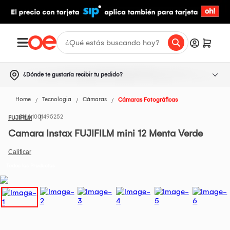
¿Dónde te gustaría recibir tu pedido?
Home
Tecnologia
Cámaras
Cámaras Fotográficas
1001495252
FUJIFILM
Camara Instax FUJIFILM mini 12 Menta Verde
Todos los Productos