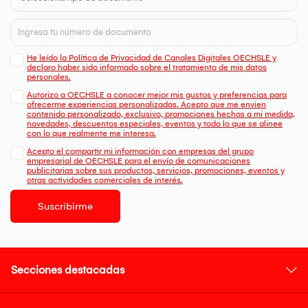
He leído la Política de Privacidad de Canales Digitales OECHSLE y
declaro haber sido informado sobre el tratamiento de mis datos
personales.
Autorizo a OECHSLE a conocer mejor mis gustos y preferencias para
ofrecerme experiencias personalizadas. Acepto que me envien
contenido personalizado, exclusivo, promociones hechas a mi medida,
novedades, descuentos especiales, eventos y todo lo que se alinee
con lo que realmente me interesa.
Acepto el compartir mi información con empresas del grupo
empresarial de OECHSLE para el envío de comunicaciones
publicitarias sobre sus productos, servicios, promociones, eventos y
otras actividades comerciales de interés.
Suscribirme
Secciones destacadas