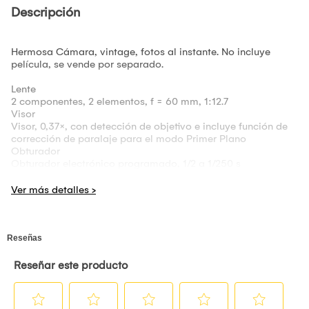
Descripción
Hermosa Cámara, vintage, fotos al instante. No incluye
película, se vende por separado.
Lente
2 componentes, 2 elementos, f = 60 mm, 1:12.7
Visor
Visor, 0,37×, con detección de objetivo e incluye función de
corrección de paralaje para el modo Primer Plano
Obturador
Obturador electrónico programado, 1/2 a 1/250 s
Sincronización lenta para poca luz
Control de exposición
Automático, Lv. 5,0 a 14,5 (ISO 800)
Eyección de la película
Automática
Flash
Flash de disparo constante (ajuste de luz automático),
tiempo de recarga: 7 segundos o menos (cuando se usan
baterías nuevas), rango de flash eficaz: de 0.3 a 2.2 m