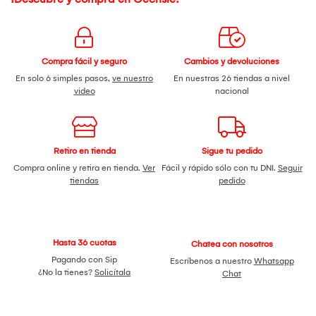
Compra fácil y seguro
Cambios y devoluciones
En solo 6 simples pasos,
ve nuestro
En nuestras 26 tiendas a nivel
video
nacional
Retiro en tienda
Sigue tu pedido
Compra online y retira en tienda.
Ver
Fácil y rápido sólo con tu DNI.
Seguir
tiendas
pedido
Hasta 36 cuotas
Chatea con nosotros
Pagando con Sip
Escríbenos a nuestro
Whatsapp
¿No la tienes?
Solicítala
Chat