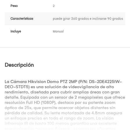
Peso
2
Características
puede girar 360 grados e inclinarse 90 grados
Incluye
Manual
Descripción
La Cámara Hikvision Domo PTZ 2MP (P/N: DS-2DE4225IW-
DEO-STDT5) es una solución de videovigilancia de alto
rendimiento, diseñada para cubrir amplias áreas con gran
detalle. Equipada con un sensor de 2 megapíxeles que ofrece
resolución Full HD (1080P), destaca por su potente zoom
óptico de 25x, que permite acercar objetos distantes sin
pérdida de calidad. Su lente motorizada de 4.8mm asegura
un enfoque preciso en todo el rango de zoom. La visión
infrarroja IR de hasta 100 metros garantiza una excelente
monitorización nocturna. Además, soporta las eficientes