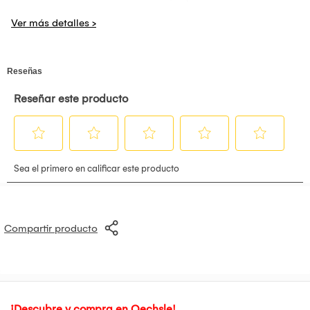
compresiones de video H.265 y H.264, lo que optimiza el
almacenamiento y el ancho de banda. Su robusta
construcción con clasificaciones IP66 (resistente al agua y
polvo) e IK10 (antivandálica) la hace ideal para entornos
exteriores exigentes.
Compartir producto
¡Descubre y compra en Oechsle!