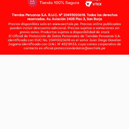
Tienda 100% Segura
Tiendas Peruanas S.A. R.U.C. Nº 20493020618. Todos los derechos
reservados. Av. Aviación 2405 Piso 3, San Borja
Precios disponibles solo en www.oechsle.pe. Precios online publicados
pueden incluir descuento adicional. Precios sujetos a variaciones sin
previo aviso. Productos sujetos a disponibilidad de stock
El Oficial de Protección de Datos Personales de Tiendas Peruanas S.A.
identificada con RUC No. 20493020618 es el señor Juan Diego Gavelan
Zegarra identificado con D.N.I. N° 45218133, cuyo correo corporativo de
contacto es
oficial.protecciondedatos@oechsle.pe