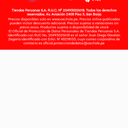
Tiendas Peruanas S.A. R.U.C. Nº 20493020618. Todos los derechos
reservados. Av. Aviación 2405 Piso 3, San Borja
Precios disponibles solo en www.oechsle.pe. Precios online publicados
pueden incluir descuento adicional. Precios sujetos a variaciones sin
previo aviso. Productos sujetos a disponibilidad de stock
El Oficial de Protección de Datos Personales de Tiendas Peruanas S.A.
identificada con RUC No. 20493020618 es el señor Juan Diego Gavelan
Zegarra identificado con D.N.I. N° 45218133, cuyo correo corporativo de
contacto es
oficial.protecciondedatos@oechsle.pe