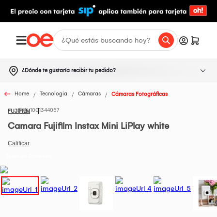
¿Dónde te gustaría recibir tu pedido?
Home
Tecnologia
Cámaras
Cámaras Fotográficas
1001344057
FUJIFILM
Camara Fujifilm Instax Mini LiPlay white
Todos los Productos