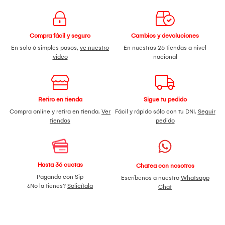
Compra fácil y seguro
Cambios y devoluciones
En solo 6 simples pasos,
ve nuestro
En nuestras 26 tiendas a nivel
video
nacional
Retiro en tienda
Sigue tu pedido
Compra online y retira en tienda.
Ver
Fácil y rápido sólo con tu DNI.
Seguir
tiendas
pedido
Hasta 36 cuotas
Chatea con nosotros
Pagando con Sip
Escríbenos a nuestro
Whatsapp
¿No la tienes?
Solicítala
Chat