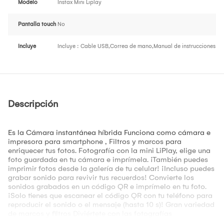
Modelo
Instax Mini Liplay
Pantalla touch
No
Incluye
Incluye : Cable USB,Correa de mano,Manual de instrucciones
Descripción
Es la Cámara instantánea híbrida Funciona como cámara e
impresora para smartphone , Filtros y marcos para
enriquecer tus fotos. Fotografía con la mini LiPlay, elige una
foto guardada en tu cámara e imprímela. ¡También puedes
imprimir fotos desde la galería de tu celular! ¡Incluso puedes
grabar sonido para revivir tus recuerdos! Convierte los
sonidos grabados en un código QR e imprímelo en tu foto.
¡Solo tienes que escanear el código QR con tu teléfono para
reproducir el sonido o el mensaje (hasta 10 s)! Gran variedad
de marcos y filtros Diviértete con las fotografías
combinando tu foto con un marco y dale un toque creativo