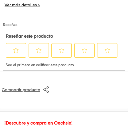
usando la gran variedad de filtros. • Sensor de imagen :
CMOS de 1/5 de pulgada con filtro de color primario •
Pixeles grabados: 2560×1920 • Almacenamiento : Memoria
interna, tarjeta de memoria microSD/microSDHC •
Capacidad de grabación: Memoria integrada: aprox. 45
archivos, tarjeta de memoria micro-SD / micro-SDHC:
aprox. 850 archivos por cada gigabyte (sin sonido) •
Distancia de enfoque: f = 28 mm (equivalente a película de
35 mm) • Apertura: F2.0 • Distancia de disparo : De 10 cm a
8 • Sensibilidad de disparo : ISO100 a 1600 (cambio
automático) • Balance de blancos : Automático, fino,
sombra, fluorescente 1, fluorescente 2, fluorescente 3,
incandescente Incluye : Cable USB,Correa de mano,Manual
de instrucciones Garantia : 1 Año - Garantía por la marca. Si
en caso de que quiera devolver el producto, su estado debe
estar cerrado tal como vino de fábrica. Si el producto se
encuentra abierto, usado, manipulado, caja rota,
Compartir producto
rasmilladuras , No aceptaremos la devolución.
¡Descubre y compra en Oechsle!