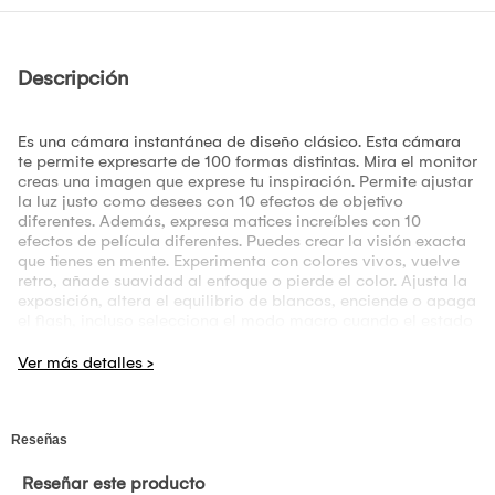
Descripción
Es una cámara instantánea de diseño clásico. Esta cámara
te permite expresarte de 100 formas distintas. Mira el monitor
creas una imagen que exprese tu inspiración. Permite ajustar
la luz justo como desees con 10 efectos de objetivo
diferentes. Además, expresa matices increíbles con 10
efectos de película diferentes. Puedes crear la visión exacta
que tienes en mente. Experimenta con colores vivos, vuelve
retro, añade suavidad al enfoque o pierde el color. Ajusta la
exposición, altera el equilibrio de blancos, enciende o apaga
el flash, incluso selecciona el modo macro cuando el estado
de ánimo requiera un primer plano. La cámara INSTAX MINI
EVO imprime fotos instantáneas a 600 DPI para una
impresionante calidad de imagen. Cada imagen que
imprimas en la cámara INSTAX MINI EVO se puede guardar
en un práctico formato digital en tu smartphone, ideal para
compartir y publicar. La cámara INSTAX MINI EVO tiene
mucho que ofrecer. Gira el dial de película para seleccionar
el efecto de la película, gira el dial de la lente para ajustar el