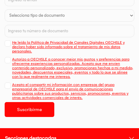
He leído la Política de Privacidad de Canales Digitales OECHSLE y
declaro haber sido informado sobre el tratamiento de mis datos
personales.
Autorizo a OECHSLE a conocer mejor mis gustos y preferencias para
ofrecerme experiencias personalizadas. Acepto que me envien
contenido personalizado, exclusivo, promociones hechas a mi medida,
novedades, descuentos especiales, eventos y todo lo que se alinee
con lo que realmente me interesa.
Acepto el compartir mi información con empresas del grupo
empresarial de OECHSLE para el envío de comunicaciones
publicitarias sobre sus productos, servicios, promociones, eventos y
otras actividades comerciales de interés.
Suscribirme
Secciones destacadas