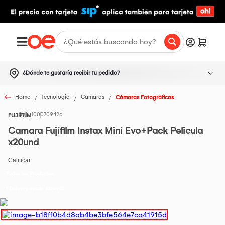
¿Dónde te gustaría recibir tu pedido?
Home
Tecnologia
Cámaras
Cámaras Fotográficas
1000709426
FUJIFILM
Camara Fujifilm Instax Mini Evo+Pack Pelicula
x20und
Todos los Productos
t Delivery desde 48horas