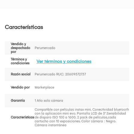
Características
Vendido y
despachado
Perumercado
por
Términos y
Ver términos y condiciones
condiciones
Razón social
Perumercado RUC: 20609572737
Vendido por
Marketplace
Garantía
1 Año solo cámara
Compatible con películas instax mini. Conectividad bluetooth
con la aplicación mini evo. Pantalla LCD de 3".Sensibilidad
Características
de disparo ISO 100 a 1600. 2 pack de películas,cada
cartucho con 10 exposiciones. Color cámara : Negro.
Cámara instantánea