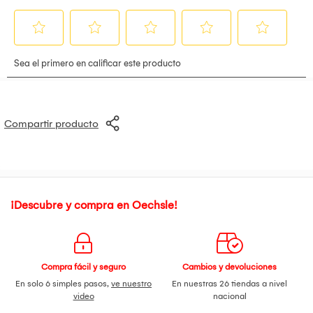
efecto de tu lente y luego tira de la palanca de impresión
para imprimir tu foto. Incluso hay un espejo selfie integrado
para tomar un selfie. Pack de Películas diseñado para todos
los modelos de la línea Instax Mini - Fotos que capturan el
momento y nítidas, si tienes muchas ganas de llevar tu
camara a todos lados , tendras la única oportunidad de
capturar los mejores momentos.
Compartir producto
¡Descubre y compra en Oechsle!
Compra fácil y seguro
Cambios y devoluciones
En solo 6 simples pasos,
ve nuestro
En nuestras 26 tiendas a nivel
video
nacional