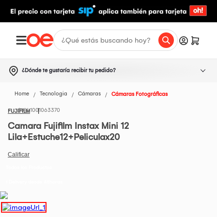
¿Dónde te gustaría recibir tu pedido?
Home
Tecnologia
Cámaras
Cámaras Fotográficas
1001063370
FUJIFILM
Camara Fujifilm Instax Mini 12
Lila+Estuche12+Peliculax20
Todos los Productos
t Delivery desde 48horas