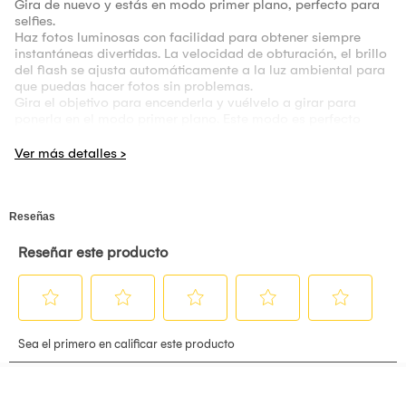
Gira de nuevo y estás en modo primer plano, perfecto para
selfies.
Haz fotos luminosas con facilidad para obtener siempre
instantáneas divertidas. La velocidad de obturación, el brillo
del flash se ajusta automáticamente a la luz ambiental para
que puedas hacer fotos sin problemas.
Gira el objetivo para encenderla y vuélvelo a girar para
ponerla en el modo primer plano. Este modo es perfecto
para distancias de 30 a 50cm.
Si te ves en el espejo selfie apareces en la foto. ¡Sencillo!El
flash se ajusta de forma automática incluso en el modo
primer plano para que las fotos no te queden ni muy claras,
ni muy oscuras.
Nota: Las pilas que se encuentran en el empaque son solo de
prueba.