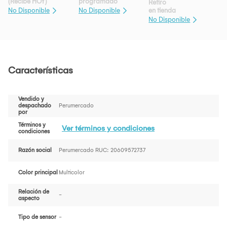
(Recibe HOY)
programado
Retiro
en tienda
No Disponible
No Disponible
No Disponible
Características
Vendido y
despachado
Perumercado
por
Términos y
Ver términos y condiciones
condiciones
Razón social
Perumercado RUC: 20609572737
Color principal
Multicolor
Relación de
-
aspecto
Tipo de sensor
-