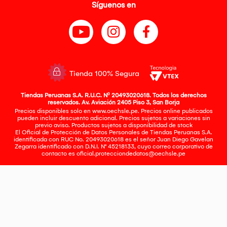
Síguenos en
Tienda 100% Segura
Tiendas Peruanas S.A. R.U.C. Nº 20493020618. Todos los derechos
reservados. Av. Aviación 2405 Piso 3, San Borja
Precios disponibles solo en www.oechsle.pe. Precios online publicados
pueden incluir descuento adicional. Precios sujetos a variaciones sin
previo aviso. Productos sujetos a disponibilidad de stock
El Oficial de Protección de Datos Personales de Tiendas Peruanas S.A.
identificada con RUC No. 20493020618 es el señor Juan Diego Gavelan
Zegarra identificado con D.N.I. N° 45218133, cuyo correo corporativo de
contacto es
oficial.protecciondedatos@oechsle.pe