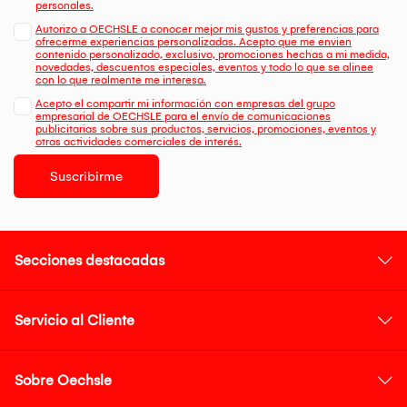
personales.
Autorizo a OECHSLE a conocer mejor mis gustos y preferencias para
ofrecerme experiencias personalizadas. Acepto que me envien
contenido personalizado, exclusivo, promociones hechas a mi medida,
novedades, descuentos especiales, eventos y todo lo que se alinee
con lo que realmente me interesa.
Acepto el compartir mi información con empresas del grupo
empresarial de OECHSLE para el envío de comunicaciones
publicitarias sobre sus productos, servicios, promociones, eventos y
otras actividades comerciales de interés.
Suscribirme
Secciones destacadas
Servicio al Cliente
Sobre Oechsle