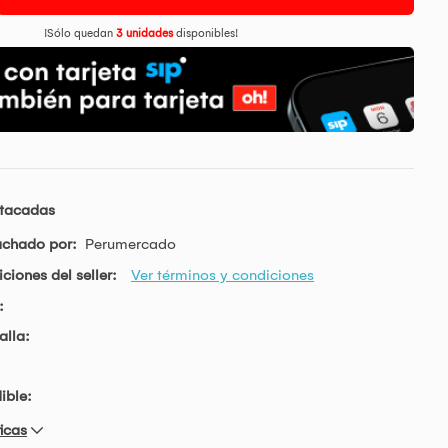
¡Sólo quedan
3 unidades
disponibles!
stacadas
achado por:
Perumercado
ciones del seller:
Ver términos y condiciones
:
alla:
ible:
icas