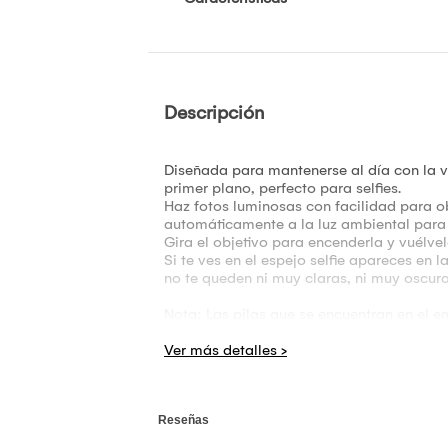
Descripción
Diseñada para mantenerse al día con la vid
primer plano, perfecto para selfies.
Haz fotos luminosas con facilidad para obt
automáticamente a la luz ambiental para
Gira el objetivo para encenderla y vuélve
Si te ves en el espejo selfie apareces en 
no te queden ni muy claras, ni muy oscura
Nota: Las pilas que se encuentran en el 
Condición de la garantía: Garantía x fall