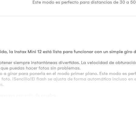
Este modo es perfecto para distancias de 30 a 5
a, la Instax Mini 12 está lista para funcionar con un simple giro 
ener siempre instantáneas divertidas. La velocidad de obturación, 
 que puedas hacer fotos sin problemas.
lo a girar para ponerla en el modo primer plano. Este modo es pe
la foto. ¡Sencillo!El flash se ajusta de forma automática incluso e
s.
empaque son solo de prueba.
a de fabrica (Producto debe de estar con sus empaque originales n