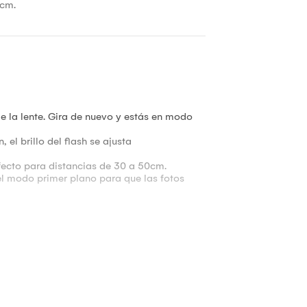
0cm.
de la lente. Gira de nuevo y estás en modo
el brillo del flash se ajusta
rfecto para distancias de 30 a 50cm.
n el modo primer plano para que las fotos
o abierto, no usado)