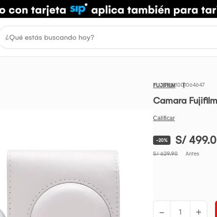
1001064647
FUJIFILM
Camara Fujifilm
S/ 499.
-20%
S/ 629.90
Antes
-
+