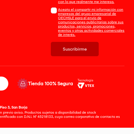
con lo que realmente me interesa.
Acepto el compartir mi información con
empresas del grupo empresarial de
OECHSLE para el envío de
comunicaciones publicitarias sobre sus
productos, servicios, promociones,
eventos y otras actividades comerciales
de interés.
Suscribirme
Tienda 100% Segura
Piso 3, San Borja
 previo aviso. Productos sujetos a disponibilidad de stock
tificado con D.N.I. N° 45218133, cuyo correo corporativo de contacto es