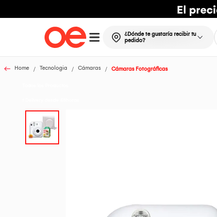
¿Dónde te gustaría recibir tu
pedido?
Home
Tecnologia
Cámaras
Cámaras Fotográficas
Todos los Productos
t Delivery desde 48horas