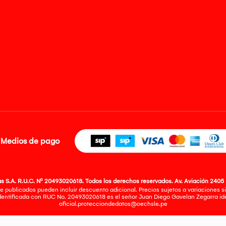
Medios de pago
 S.A. R.U.C. Nº 20493020618. Todos los derechos reservados. Av. Aviación 2405 
e publicados pueden incluir descuento adicional. Precios sujetos a variaciones sin
identificada con RUC No. 20493020618 es el señor Juan Diego Gavelan Zegarra iden
oficial.protecciondedatos@oechsle.pe