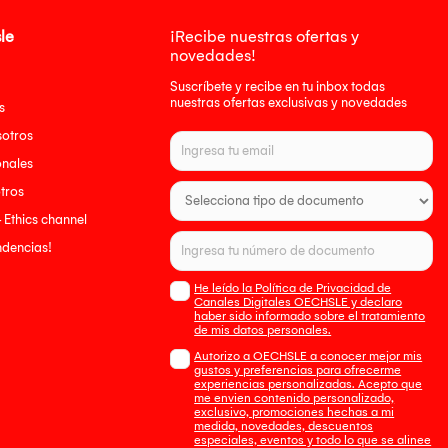
le
¡Recibe nuestras ofertas y
novedades!
Suscríbete y recibe en tu inbox todas
nuestras ofertas exclusivas y novedades
s
sotros
onales
tros
- Ethics channel
endencias!
He leído la Política de Privacidad de
Canales Digitales OECHSLE y declaro
haber sido informado sobre el tratamiento
de mis datos personales.
Autorizo a OECHSLE a conocer mejor mis
gustos y preferencias para ofrecerme
experiencias personalizadas. Acepto que
me envien contenido personalizado,
exclusivo, promociones hechas a mi
medida, novedades, descuentos
especiales, eventos y todo lo que se alinee