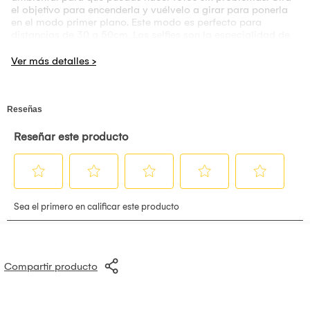
el objetivo para encenderla y vuélvelo a girar para ponerla
en el modo primer plano. Este modo es perfecto para
distancias de 30 a 50cm. Los selfies son la especialidad de
la cámara Instax mini 12. El visor representa la imagen real
con mayor precisión en comparación con los modelos
anteriores. Si te ves en el espejo selfie apareces en la foto. El
flash se ajusta de forma automática incluso en el modo
primer plano para que las fotos no te queden ni muy clara, ni
muy oscuras. Sin complicaciones con la configuración,
simplemente toma instantáneas únicas y alegres cada vez. Y
teniendo eso en cuenta, una vez que hayas tomado la foto,
tu impresión mini saldrá en solo cinco segundos. Cuando
hayas terminado de capturar recuerdos, gira la lente
nuevamente para apagar la Mini 12. Pero la diversión no
necesita terminar ahí. ¡Descarga la aplicación INSTAXUP!
para una manera brillante de mantener todas tus fotos Instax
digitalmente en un solo lugar. Todo lo que tienes que hacer
es escanear tus impresiones físicas con tu teléfono y se
convertirán en instantáneas digitales que puedes compartir,
ajustar, etiquetar y guardar. Especificación • Película
utilizada: Película instantánea Fujifilm instax mini (se venden
Compartir producto
por separado) • Fotografía tamaño: 62mm x 46mm •
Objetivo: 2 componentes, f=60mm • Visor: Visor de imagen
real 0.37x • Cuenta con la función de corrección de paralaje
para el modo primer plano. • Alcance del disparo: De 0.3m