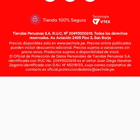
Tienda 100% Segura
Tiendas Peruanas S.A. R.U.C. Nº 20493020618. Todos los derechos
reservados. Av. Aviación 2405 Piso 3, San Borja
Precios disponibles solo en www.oechsle.pe. Precios online publicados
pueden incluir descuento adicional. Precios sujetos a variaciones sin
previo aviso. Productos sujetos a disponibilidad de stock
El Oficial de Protección de Datos Personales de Tiendas Peruanas S.A.
identificada con RUC No. 20493020618 es el señor Juan Diego Gavelan
Zegarra identificado con D.N.I. N° 45218133, cuyo correo corporativo de
contacto es
oficial.protecciondedatos@oechsle.pe