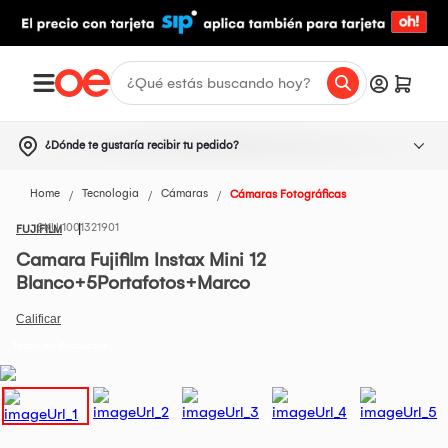
¿Dónde te gustaría recibir tu pedido?
Home
Tecnologia
Cámaras
Cámaras Fotográficas
1001321901
FUJIFILM
Camara Fujifilm Instax Mini 12
Blanco+5Portafotos+Marco
Todos los Productos