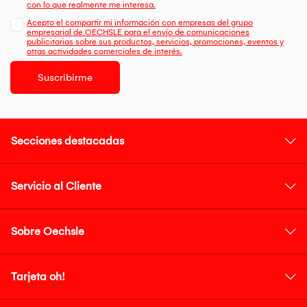
con lo que realmente me interesa.
Acepto el compartir mi información con empresas del grupo
empresarial de OECHSLE para el envío de comunicaciones
publicitarias sobre sus productos, servicios, promociones, eventos y
otras actividades comerciales de interés.
Suscribirme
Secciones destacadas
Servicio al Cliente
Sobre Oechsle
Tarjeta oh!