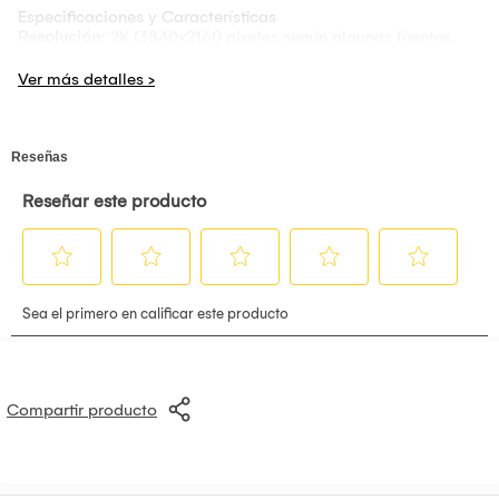
Especificaciones y Características
Resolución
: 2K (3840x2160 píxeles según algunas fuentes,
pero 2K en la versión EU).
Ángulo de visión
: Capacidad de rotación de
360
grados
para una cobertura completa.
Visión nocturna
: Cuenta con visión nocturna avanzada que
permite monitorear incluso en condiciones de poca luz.
Audio bidireccional
: Permite la comunicación a través de la
cámara, facilitando el monitoreo.
Detección inteligente
: Incluye detección de movimiento
humana y alertas de ruido para una mayor seguridad.
Conectividad
: Se conecta a través de Wi-Fi y es compatible
con la aplicación
Mi Home
.
Almacenamiento
: Admite tarjetas Micro SD (hasta 64 GB,
según modelos similares).
Compatibilidad
: Compatible con Android e iOS
Especificaciones:
Marca: Xiaomi
Modelo: MJSXJ27CM
Compartir producto
Locación de la cámara: Interior
Conectividad: Wifi
Compatibilidad: Android 8.0 o iOS 12.0 y versiones
superiores
Resolución: UHD 4K