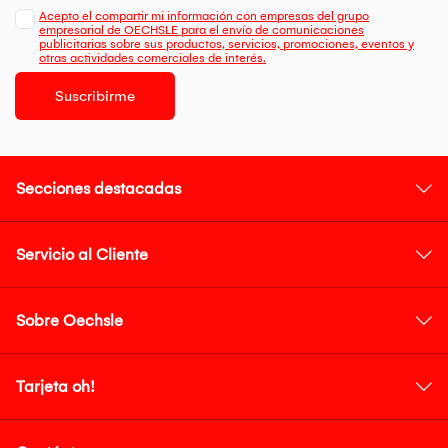
Acepto el compartir mi información con empresas del grupo
empresarial de OECHSLE para el envío de comunicaciones
publicitarias sobre sus productos, servicios, promociones, eventos y
otras actividades comerciales de interés.
Suscribirme
Secciones destacadas
Servicio al Cliente
Sobre Oechsle
Tarjeta oh!