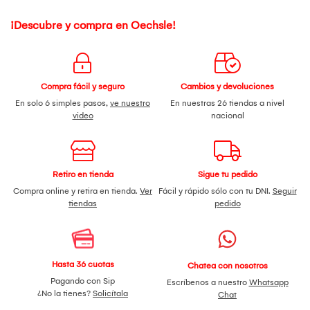
Funciones inteligentes
-Detección IA (personas, mascotas y bebés)
¡Descubre y compra en Oechsle!
Año de lanzamiento: 2025
Dimensiones: Aprox. 79 x 79 x 119 mm
Peso: Aprox. 297 g
Compra fácil y seguro
Cambios y devoluciones
En solo 6 simples pasos,
ve nuestro
En nuestras 26 tiendas a nivel
video
nacional
Retiro en tienda
Sigue tu pedido
Compra online y retira en tienda.
Ver
Fácil y rápido sólo con tu DNI.
Seguir
tiendas
pedido
Hasta 36 cuotas
Chatea con nosotros
Pagando con Sip
Escríbenos a nuestro
Whatsapp
¿No la tienes?
Solicítala
Chat