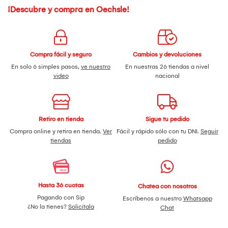
¡Descubre y compra en Oechsle!
Compra fácil y seguro
Cambios y devoluciones
En solo 6 simples pasos,
ve nuestro
En nuestras 26 tiendas a nivel
video
nacional
Retiro en tienda
Sigue tu pedido
Compra online y retira en tienda.
Ver
Fácil y rápido sólo con tu DNI.
Seguir
tiendas
pedido
Hasta 36 cuotas
Chatea con nosotros
Pagando con Sip
Escríbenos a nuestro
Whatsapp
¿No la tienes?
Solicítala
Chat