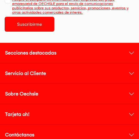
empresarial de OECHSLE para el envío de comunicaciones
publicitarias sobre sus productos, servicios, promociones, eventos y
otras actividades comerciales de interés.
Suscribirme
Secciones destacadas
Servicio al Cliente
Sobre Oechsle
Tarjeta oh!
Contáctanos