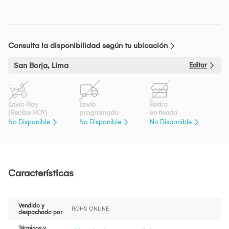
Consulta la disponibilidad según tu ubicación
San Borja, Lima
Editar
Envío Hoy
Envío
Retiro
(Recibe HOY)
programado
en tienda
No Disponible
No Disponible
No Disponible
Características
Vendido y
ROHS ONLINE
despachado por
Términos y