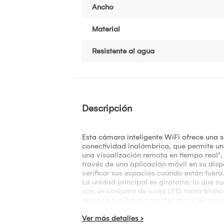
Ancho
Material
Resistente al agua
Descripción
Esta cámara inteligente WiFi ofrece una s
conectividad inalámbrica, que permite una
una visualización remota en tiempo real",
través de una aplicación móvil en su disp
verificar sus espacios cuando están fuera.
La unidad principal es giratoria, lo que
con un conjunto de luces LED, tanto blan
de poca luz. Estas características técnic
de la iluminación ambiental.