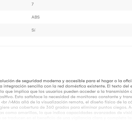
7
ABS
Sí
olución de seguridad moderna y accesible para el hogar o la oficina
 integración sencilla con la red doméstica existente. El texto del
 lo que implica que los usuarios pueden acceder a la transmisión 
ositivo. Esto satisface la necesidad de monitoreo constante y tran
 <br />Más allá de la visualización remota, el diseño físico de la 
 sugiere una cobertura de 360 grados para eliminar puntos ciegos.
cas como amarillas, lo que indica capacidades avanzadas de visi
as se traducen en el beneficio de una vigilancia clara y completa 