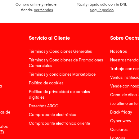
Compra online y retira en
Fácil y rápido sólo con tu DNI.
tienda.
Ver tiendas
Seguir pedido
Servicio al Cliente
Sobre Oechs
?
Términos y Condiciones Generales
Nosotros
Términos y Condiciones de Promociones
Nuestras tienda
Comerciales
Trabaja con no
Términos y condiciones Marketplace
Ventas instituci
Política de cookies
a
Vende con noso
Política de privacidad de canales
Canal de ética 
digitales
¡Lo último en t
Derechos ARCO
nas de
Black friday
Comprobante electrónico
Cyber wow
Comprobante electrónico oriente
atos
Celulares
EE)
Laptops