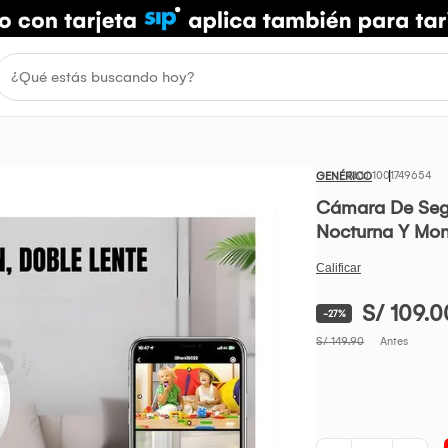
1001749654
GENÉRICO
Cámara De Segu
Nocturna Y Mon
S/ 109.0
-27%
S/ 149.90
Antes