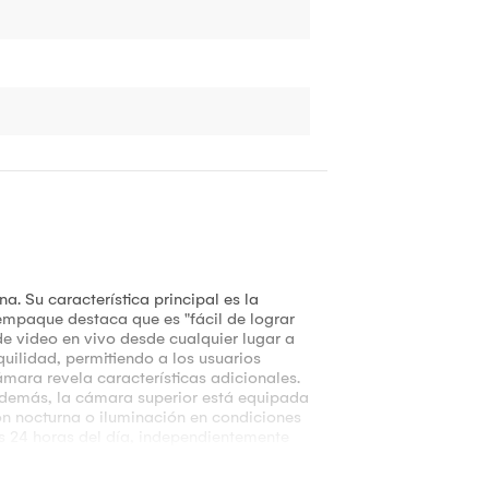
. Su característica principal es la
 empaque destaca que es "fácil de lograr
de video en vivo desde cualquier lugar a
quilidad, permitiendo a los usuarios
cámara revela características adicionales.
 Además, la cámara superior está equipada
ón nocturna o iluminación en condiciones
las 24 horas del día, independientemente