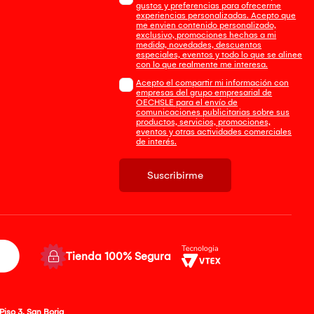
gustos y preferencias para ofrecerme
experiencias personalizadas. Acepto que
me envien contenido personalizado,
exclusivo, promociones hechas a mi
medida, novedades, descuentos
especiales, eventos y todo lo que se alinee
con lo que realmente me interesa.
Acepto el compartir mi información con
empresas del grupo empresarial de
OECHSLE para el envío de
comunicaciones publicitarias sobre sus
productos, servicios, promociones,
eventos y otras actividades comerciales
de interés.
Suscribirme
Tienda 100% Segura
Piso 3, San Borja