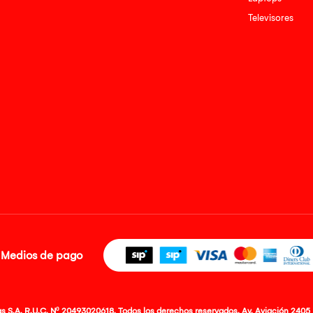
Televisores
Medios de pago
 S.A. R.U.C. Nº 20493020618. Todos los derechos reservados. Av. Aviación 2405 