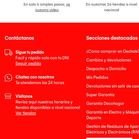
En solo 6 simples pasos,
ve
En nuestras 26 tiendas a nivel
nuestro video
nacional
Contáctanos
Secciones destacadas
¿Cómo comprar en Oechsle
Sigue tu pedido
Facil y rápido solo con tu DNI
Cambios y devoluciones
Seguir pedido
Despacho a Domicilio
Chatea con nosotros
Mis Pedidos
Te atendemos las 24 horas
Devoluciones sin salir de cas
Super Garantía
Visítanos
Revisa aquí nuestros horarios y
Garantía Decohogar
tiendas disponibles a nivel nacional
Garantía en Electro y Máqui
Ver tiendas
Deporte
Gestión de Residuos de Apar
Eléctricos y Electrónicos (RA