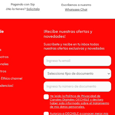
Pagando con Sip
Escríbenos a nuestro
¿No la tienes?
Solicítala
Whatsapp Chat
le
¡Recibe nuestras ofertas y
novedades!
Suscríbete y recibe en tu inbox todas
nuestras ofertas exclusivas y novedades
s
sotros
onales
tros
- Ethics channel
endencias!
He leído la Política de Privacidad de
Canales Digitales OECHSLE y declaro
haber sido informado sobre el tratamiento
de mis datos personales.
Autorizo a OECHSLE a conocer mejor mis