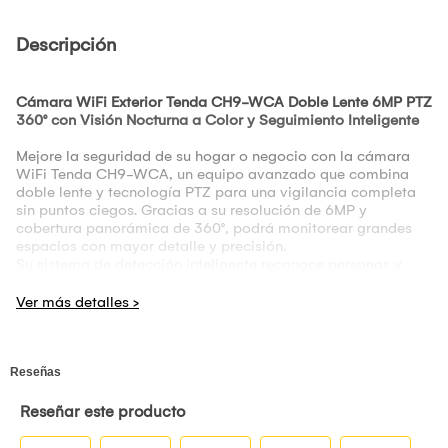
Descripción
Cámara WiFi Exterior Tenda CH9-WCA Doble Lente 6MP PTZ
360° con Visión Nocturna a Color y Seguimiento Inteligente
Mejore la seguridad de su hogar o negocio con la cámara
WiFi Tenda CH9-WCA, un equipo avanzado que combina
doble lente y tecnología PTZ para una vigilancia completa
sin puntos ciegos. Gracias a su resolución de 6MP y
cobertura panorámica de 360°, podrá monitorear grandes
espacios con mayor detalle y precisión.
Su sistema de detección inteligente reconoce personas y
vehículos, activando el seguimiento automático para
mantener el objetivo siempre en vista. Esto permite una
supervisión más eficiente y reduce falsas alertas.
La visión nocturna a color ofrece imágenes claras incluso en
condiciones de poca luz, superando a las cámaras
tradicionales. Además, incorpora audio bidireccional para
comunicación en tiempo real y un sistema de alarma con luz
y sonido que ayuda a disuadir intrusos.
Diseñada para exteriores, cuenta con resistencia al agua y
polvo, asegurando un funcionamiento confiable en diferentes