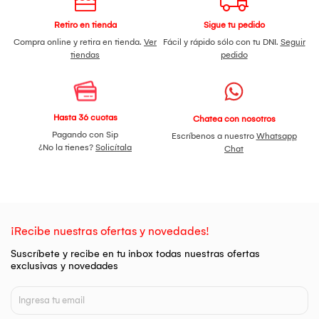
Instalación en techo, pared o poste
Retiro en tienda
Sigue tu pedido
Especificaciones técnicas
Compra online y retira en tienda.
Ver
Fácil y rápido sólo con tu DNI.
Seguir
Marca: Tenda
tiendas
pedido
Modelo: CH9-WCA
Resolución: 6MP (3MP + 3MP)
Lentes: 4 mm + 6 mm
Ángulo de visión: 360°
Visión nocturna: A color
Hasta 36 cuotas
Chatea con nosotros
Detección: Personas y vehículos
Pagando con Sip
Escríbenos a nuestro
Whatsapp
Audio: Bidireccional
¿No la tienes?
Solicítala
Chat
Almacenamiento: Micro SD, NVR/NAS, nube
Conectividad: WiFi
Uso: Exterior resistente a agua y polvo
MODELO: CH9-WCA
PARTNUMBER: CH9-WCA
¡Recibe nuestras ofertas y novedades!
EAN/UPC: 885397276562
Suscríbete y recibe en tu inbox todas nuestras ofertas
exclusivas y novedades