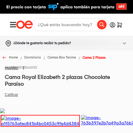
¿Dónde te gustaría recibir tu pedido?
Home
Dormitorio
Camas Box Tarima
Cama 2 Plazas
1001266030
PARAÍSO
Cama Royal Elizabeth 2 plazas Chocolate
Paraiso
Todos los Productos