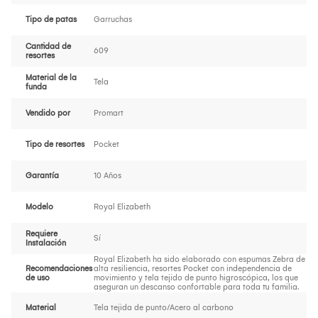
Tipo de patas
Garruchas
Cantidad de
609
resortes
Material de la
Tela
funda
Vendido por
Promart
Tipo de resortes
Pocket
Garantía
10 Años
Modelo
Royal Elizabeth
Requiere
Sí
Instalación
Royal Elizabeth ha sido elaborado con espumas Zebra de
Recomendaciones
alta resiliencia, resortes Pocket con independencia de
de uso
movimiento y tela tejido de punto higroscópica, los que
aseguran un descanso confortable para toda tu familia.
Material
Tela tejida de punto/Acero al carbono