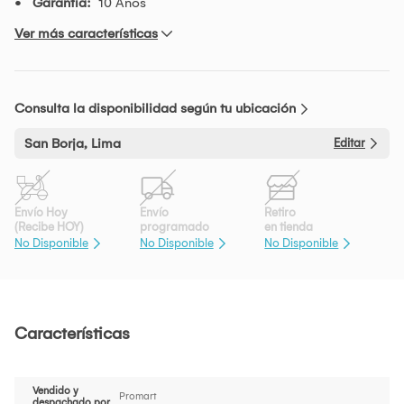
Garantía:
10 Años
Ver más características
Consulta la disponibilidad según tu ubicación
San Borja, Lima
Editar
Envío Hoy
Envío
Retiro
(Recibe HOY)
programado
en tienda
No Disponible
No Disponible
No Disponible
Características
Vendido y
Promart
despachado por