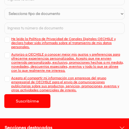
He leído la Política de Privacidad de Canales Digitales OECHSLE y
declaro haber sido informado sobre el tratamiento de mis datos
personales.
Autorizo a OECHSLE a conocer mejor mis gustos y preferencias para
ofrecerme experiencias personalizadas. Acepto que me envien
contenido personalizado, exclusivo, promociones hechas a mi medida,
novedades, descuentos especiales, eventos y todo lo que se alinee
con lo que realmente me interesa.
Acepto el compartir mi información con empresas del grupo
empresarial de OECHSLE para el envío de comunicaciones
publicitarias sobre sus productos, servicios, promociones, eventos y
otras actividades comerciales de interés.
Suscribirme
Secciones destacadas