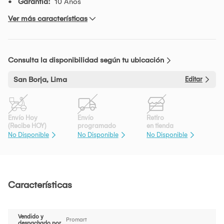
Garantía:
10 Años
Ver más características
Consulta la disponibilidad según tu ubicación
San Borja, Lima
Editar
Envío Hoy
Envío
Retiro
(Recibe HOY)
programado
en tienda
No Disponible
No Disponible
No Disponible
Características
Vendido y
Promart
despachado por