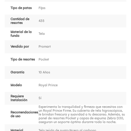
Tipo de patas
Fijas
Cantidad de
435
resortes
Material de la
Tela
funda
Vendido por
Promart
Tipo de resortes
Pocket
Garantía
10 Años
Modelo
Royal Prince
Requiere
Sí
Instalación
Experimenta la tranquilidad y firmeza que necesitas con
un Royal Prince Firme. Su cubierta de tela higroscópica,
Recomendaciones
le brindan frescura y suavidad a tu descanso. Además, su
de uso
panel de resortes Pocket y capas de espuma Zebra D30,
aseguran un soporte óptimo durante toda la noche.
Material
Tela tejida de punto/Acero al carbono