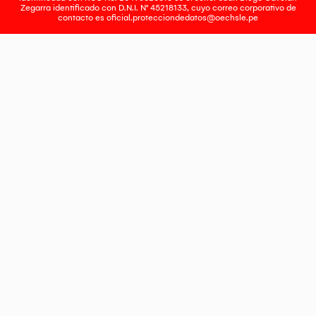
Zegarra identificado con D.N.I. N° 45218133, cuyo correo corporativo de
contacto es
oficial.protecciondedatos@oechsle.pe