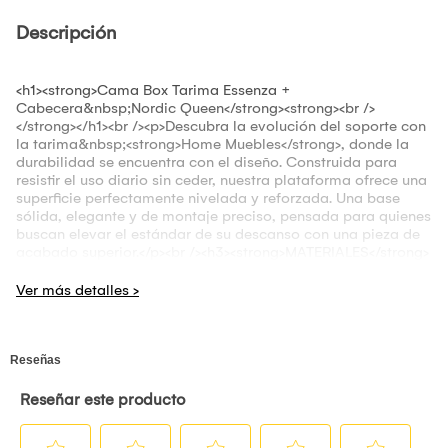
Descripción
<h1><strong>Cama Box Tarima Essenza +
Cabecera&nbsp;Nordic Queen</strong><strong><br />
</strong></h1><br /><p>Descubra la evolución del soporte con
la tarima&nbsp;<strong>Home Muebles</strong>, donde la
durabilidad se encuentra con el diseño. Construida para
resistir el uso diario sin ceder, nuestra plataforma ofrece una
superficie perfectamente nivelada y reforzada. Una base
sólida, elegante y de montaje preciso, pensada para quienes
buscan elevar el estándar de su descanso con una pieza de
acabado superior.</p><br /><h3><strong>MATERIALES</strong>
</h3><br /><ul><li style="font-weight: 400;"><strong>Estructura
Interna:</strong>&nbsp;Configuración de bastidores
reforzados en madera maciza seleccionada. Esta
arquitectura integrada en la base y el respaldo garantiza una
distribución de carga equilibrada,&nbsp;garantizando un
soporte libre de ruidos y movimientos residuales, lo que se
traduce en una base sólida y una estabilidad inalterable.</li>
<li style="font-weight: 400;"><strong data-path-to-
node="3,0" data-index-in-node="0">Revestimiento:
</strong>&nbsp;Textiles de gramaje superior y alto tráfico. El