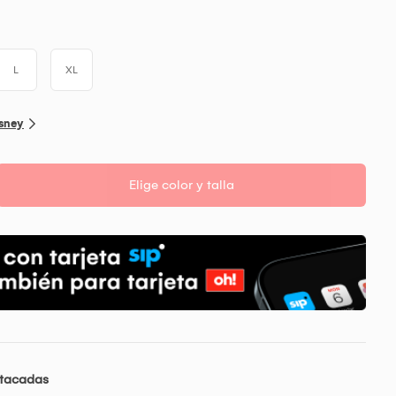
L
XL
isney
Elige color y talla
stacadas