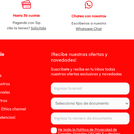
Hasta 36 cuotas
Chatea con nosotros
Pagando con Sip
Escríbenos a nuestro
¿No la tienes?
Solicítala
Whatsapp Chat
le
¡Recibe nuestras ofertas y
novedades!
Suscríbete y recibe en tu inbox todas
nuestras ofertas exclusivas y novedades
s
sotros
onales
tros
- Ethics channel
endencias!
He leído la Política de Privacidad de
Canales Digitales OECHSLE y declaro