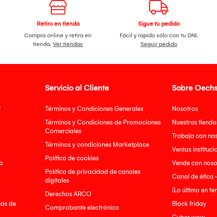
Retiro en tienda
Sigue tu pedido
Compra online y retira en
Fácil y rápido sólo con tu DNI.
tienda.
Ver tiendas
Seguir pedido
Servicio al Cliente
Sobre Oechs
?
Términos y Condiciones Generales
Nosotros
Términos y Condiciones de Promociones
Nuestras tienda
Comerciales
Trabaja con no
Términos y condiciones Marketplace
Ventas instituci
Política de cookies
a
Vende con noso
Política de privacidad de canales
Canal de ética 
digitales
¡Lo último en t
Derechos ARCO
nas de
Black friday
Comprobante electrónico