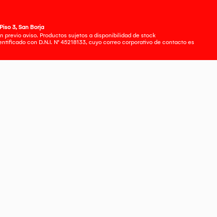
Piso 3, San Borja
 previo aviso. Productos sujetos a disponibilidad de stock
tificado con D.N.I. N° 45218133, cuyo correo corporativo de contacto es