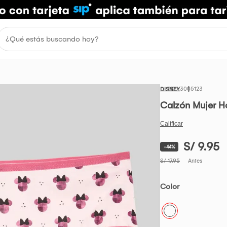
3005123
DISNEY
Calzón Mujer H
S/ 9.95
-44%
S/ 17.95
Antes
Color