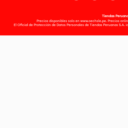
Tiendas Peruanas
Precios disponibles solo en www.oechsle.pe. Precios onlin
El Oficial de Protección de Datos Personales de Tiendas Peruanas S.A. 