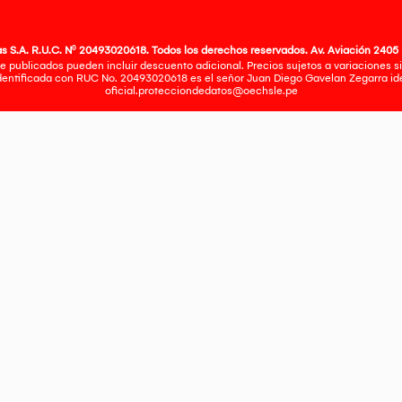
 S.A. R.U.C. Nº 20493020618. Todos los derechos reservados. Av. Aviación 2405 
e publicados pueden incluir descuento adicional. Precios sujetos a variaciones sin
identificada con RUC No. 20493020618 es el señor Juan Diego Gavelan Zegarra iden
oficial.protecciondedatos@oechsle.pe