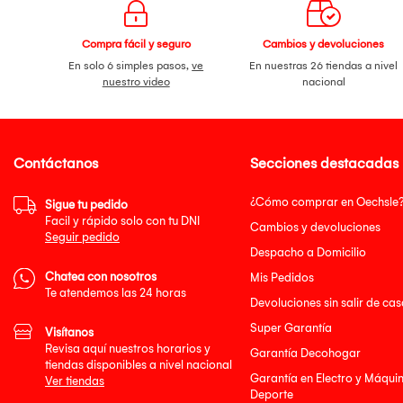
Compra fácil y seguro
Cambios y devoluciones
En solo 6 simples pasos,
ve
En nuestras 26 tiendas a nivel
nuestro video
nacional
Contáctanos
Secciones destacadas
¿Cómo comprar en Oechsle
Sigue tu pedido
Facil y rápido solo con tu DNI
Cambios y devoluciones
Seguir pedido
Despacho a Domicilio
Chatea con nosotros
Mis Pedidos
Te atendemos las 24 horas
Devoluciones sin salir de cas
Super Garantía
Visítanos
Revisa aquí nuestros horarios y
Garantía Decohogar
tiendas disponibles a nivel nacional
Garantía en Electro y Máqui
Ver tiendas
Deporte