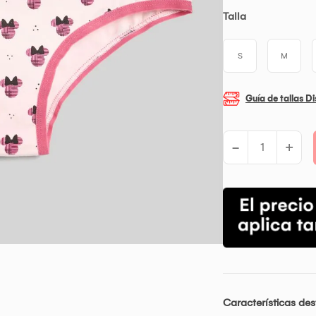
Talla
S
M
Guía de tallas D
-
+
Características de