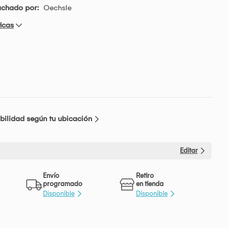
achado por:
Oechsle
icas
bilidad según tu ubicación
Editar
Envío
Retiro
programado
en tienda
Disponible
Disponible