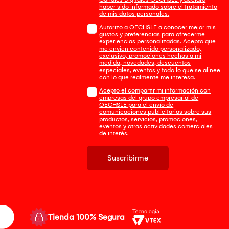
haber sido informado sobre el tratamiento
de mis datos personales.
Autorizo a OECHSLE a conocer mejor mis
gustos y preferencias para ofrecerme
experiencias personalizadas. Acepto que
me envien contenido personalizado,
exclusivo, promociones hechas a mi
medida, novedades, descuentos
especiales, eventos y todo lo que se alinee
con lo que realmente me interesa.
Acepto el compartir mi información con
empresas del grupo empresarial de
OECHSLE para el envío de
comunicaciones publicitarias sobre sus
productos, servicios, promociones,
eventos y otras actividades comerciales
de interés.
Suscribirme
Tienda 100% Segura