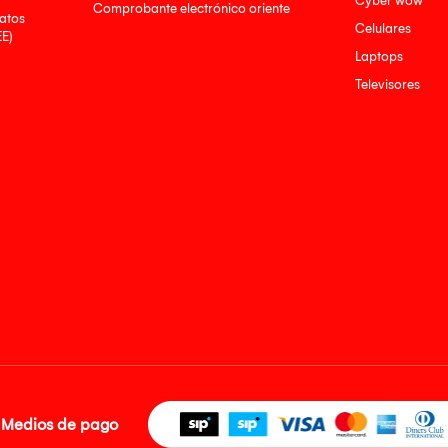
Cyber wow
Comprobante electrónico oriente
atos
Celulares
EE)
Laptops
Televisores
Medios de pago