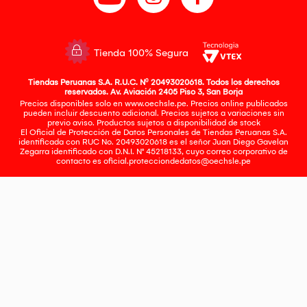
Tienda 100% Segura
Tiendas Peruanas S.A. R.U.C. Nº 20493020618. Todos los derechos
reservados. Av. Aviación 2405 Piso 3, San Borja
Precios disponibles solo en www.oechsle.pe. Precios online publicados
pueden incluir descuento adicional. Precios sujetos a variaciones sin
previo aviso. Productos sujetos a disponibilidad de stock
El Oficial de Protección de Datos Personales de Tiendas Peruanas S.A.
identificada con RUC No. 20493020618 es el señor Juan Diego Gavelan
Zegarra identificado con D.N.I. N° 45218133, cuyo correo corporativo de
contacto es
oficial.protecciondedatos@oechsle.pe