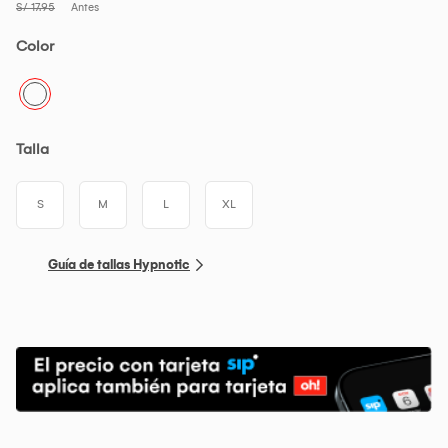
S/ 17.95
Antes
Color
Talla
S
M
L
XL
Guía de tallas Hypnotic