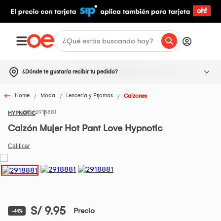
¿Dónde te gustaría recibir tu pedido?
Home
Moda
Lencería y Pijamas
Calzones
2918881
HYPNOTIC
Calzón Mujer Hot Pant Love Hypnotic
S/ 9.95
Precio
-44%