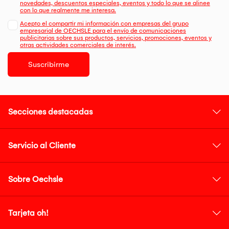
novedades, descuentos especiales, eventos y todo lo que se alinee
con lo que realmente me interesa.
Acepto el compartir mi información con empresas del grupo
empresarial de OECHSLE para el envío de comunicaciones
publicitarias sobre sus productos, servicios, promociones, eventos y
otras actividades comerciales de interés.
Suscribirme
Secciones destacadas
Servicio al Cliente
Sobre Oechsle
Tarjeta oh!