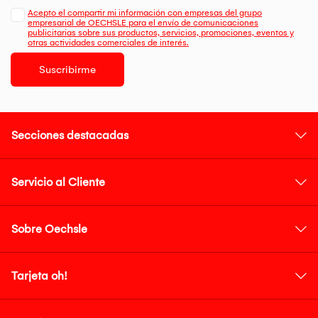
Acepto el compartir mi información con empresas del grupo
empresarial de OECHSLE para el envío de comunicaciones
publicitarias sobre sus productos, servicios, promociones, eventos y
otras actividades comerciales de interés.
Suscribirme
Secciones destacadas
Servicio al Cliente
Sobre Oechsle
Tarjeta oh!