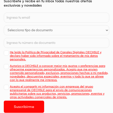
Suscríbete y recibe en tu inbox todas nuestras ofertas
exclusivas y novedades
He leído la Política de Privacidad de Canales Digitales OECHSLE y
declaro haber sido informado sobre el tratamiento de mis datos
personales.
Autorizo a OECHSLE a conocer mejor mis gustos y preferencias para
ofrecerme experiencias personalizadas. Acepto que me envien
contenido personalizado, exclusivo, promociones hechas a mi medida,
novedades, descuentos especiales, eventos y todo lo que se alinee
con lo que realmente me interesa.
Acepto el compartir mi información con empresas del grupo
empresarial de OECHSLE para el envío de comunicaciones
publicitarias sobre sus productos, servicios, promociones, eventos y
otras actividades comerciales de interés.
Suscribirme