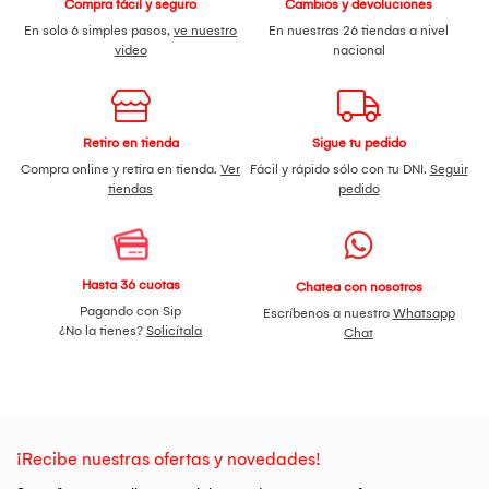
Compra fácil y seguro
Cambios y devoluciones
En solo 6 simples pasos,
ve nuestro
En nuestras 26 tiendas a nivel
video
nacional
Retiro en tienda
Sigue tu pedido
Compra online y retira en tienda.
Ver
Fácil y rápido sólo con tu DNI.
Seguir
tiendas
pedido
Hasta 36 cuotas
Chatea con nosotros
Pagando con Sip
Escríbenos a nuestro
Whatsapp
¿No la tienes?
Solicítala
Chat
¡Recibe nuestras ofertas y novedades!