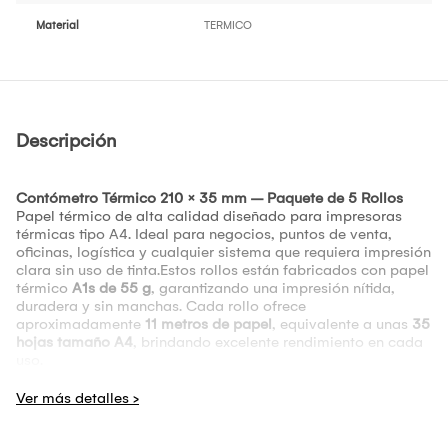
Material
TERMICO
Descripción
Contómetro Térmico 210 × 35 mm – Paquete de 5 Rollos
Papel térmico de alta calidad diseñado para impresoras
térmicas tipo A4. Ideal para negocios, puntos de venta,
oficinas, logística y cualquier sistema que requiera impresión
clara sin uso de tinta.Estos rollos están fabricados con papel
térmico
A1s de 55 g
, garantizando una impresión nítida,
duradera y sin manchas. Cada rollo ofrece
aproximadamente
11 metros de papel
, equivalente a unas
35
hojas tamaño A4
, brindando excelente rendimiento en cada
uso.
CARACTERÍSTICAS PRINCIPALES
Medida del rollo:
210 × 35 × 19 mm
Tipo de impresión:
Térmica (no usa tinta)