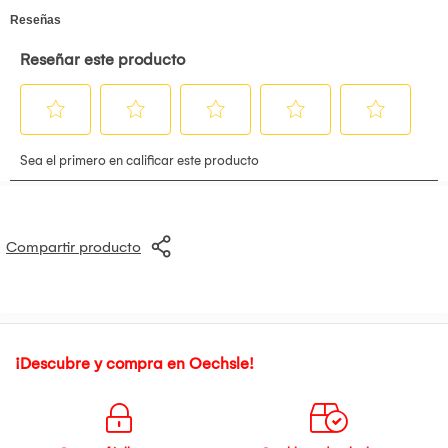
Gramaje:
55 g
Calidad:
A1s (buena definición)
Longitud aproximada:
11 m por rollo
Equivalencia:
~35 hojas A4 por rollo
Color:
Blanco
Compatibilidad:
Impresoras térmicas tipo A4
No admite copias
(solo impresión directa térmica)
Presentación
Paquete de
5 rollos
de papel térmico blanco
Incluye
IGV.
Boleta o factura electrónica.
Compartir producto
¡Descubre y compra en Oechsle!