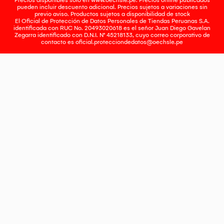
Precios disponibles solo en www.oechsle.pe. Precios online publicados
pueden incluir descuento adicional. Precios sujetos a variaciones sin
previo aviso. Productos sujetos a disponibilidad de stock
El Oficial de Protección de Datos Personales de Tiendas Peruanas S.A.
identificada con RUC No. 20493020618 es el señor Juan Diego Gavelan
Zegarra identificado con D.N.I. N° 45218133, cuyo correo corporativo de
contacto es
oficial.protecciondedatos@oechsle.pe