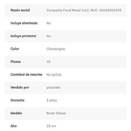
Razón social
Compañía Food Retail S.A.C. RUC: 20608300393
Incluye almohada
No
Incluye protector
No
Color
Champagne
Plazas
1.5
Cantidad de resortes
No aplica
Vendido por
plazaVea
Garantía
3 años
Modelo
Boxet Deluxe
Alto
35 cm