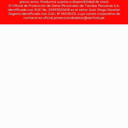
previo aviso. Productos sujetos a disponibilidad de stock
El Oficial de Protección de Datos Personales de Tiendas Peruanas S.A.
identificada con RUC No. 20493020618 es el señor Juan Diego Gavelan
Zegarra identificado con D.N.I. N° 45218133, cuyo correo corporativo de
contacto es
oficial.protecciondedatos@oechsle.pe