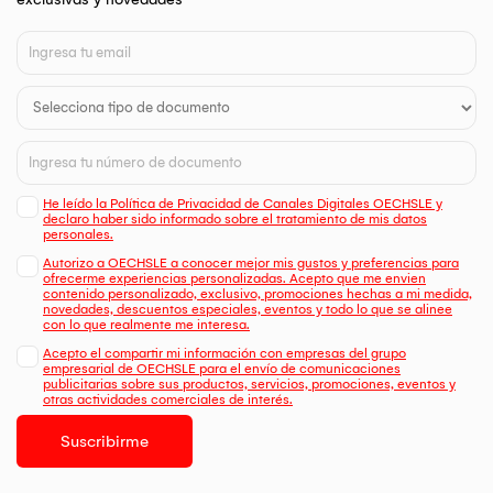
He leído la Política de Privacidad de Canales Digitales OECHSLE y
declaro haber sido informado sobre el tratamiento de mis datos
personales.
Autorizo a OECHSLE a conocer mejor mis gustos y preferencias para
ofrecerme experiencias personalizadas. Acepto que me envien
contenido personalizado, exclusivo, promociones hechas a mi medida,
novedades, descuentos especiales, eventos y todo lo que se alinee
con lo que realmente me interesa.
Acepto el compartir mi información con empresas del grupo
empresarial de OECHSLE para el envío de comunicaciones
publicitarias sobre sus productos, servicios, promociones, eventos y
otras actividades comerciales de interés.
Suscribirme