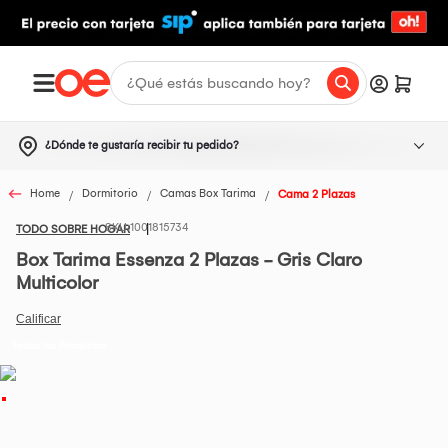
¿Dónde te gustaría recibir tu pedido?
Home
Dormitorio
Camas Box Tarima
Cama 2 Plazas
1001815734
TODO SOBRE HOGAR
Box Tarima Essenza 2 Plazas - Gris Claro
Multicolor
Todos los Productos