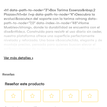
<h1 data-path-to-node="3">Box Tarima Essenza&nbsp;2
Plazas</h1><br /><p data-path-to-node="4">Descubra la
evoluci&oacute;n del soporte con la tarima <strong data-
path-to-node="7,0" data-index-in-node="48">Home
Muebles</strong>, donde la durabilidad se encuentra con el
dise&ntilde;o. Construida para resistir el uso diario sin ceder,
nuestra plataforma ofrece una superficie perfectamente
nivelada y reforzada. Una base s&oacute;lida, elegante y de
montaje preciso, pensada para quienes buscan elevar el
est&aacute;ndar de su descanso con una pieza de acabado
superior.</p><br /><h3 data-path-to-node="6"><strong data-
path-to-node="6" data-index-in-node="0"><br
/>MATERIALES</strong></h3><br /><ul data-path-to-node="7">
<li><br /><p data-path-to-node="3,0,0"><strong data-path-
to-node="3,0,0" data-index-in-node="0">Estructura Interna:
</strong> Bastidor reforzado de madera maciza
seleccionada. Una base de alta consistencia dise&ntilde;ada
para soportar grandes cargas, garantizando una superficie
firme, indeformable y con m&aacute;xima estabilidad ante
el uso diario.</p><br /></li><li><br /><p data-path-to-
node="3,0,0"><strong data-path-to-node="3,1,0" data-
index-in-node="0">Revestimiento:</strong> Textiles de
gramaje superior y alto tr&aacute;fico. Un acabado elegante