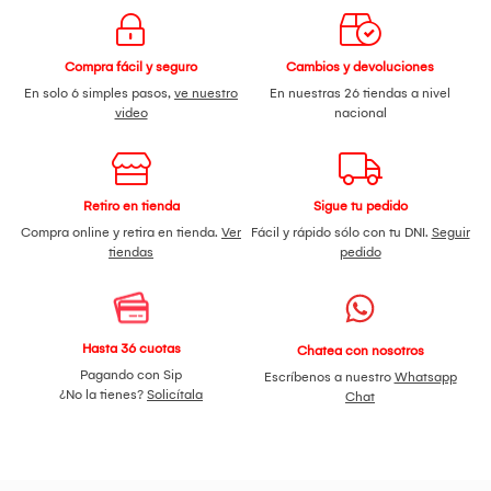
Compra fácil y seguro
Cambios y devoluciones
En solo 6 simples pasos,
ve nuestro
En nuestras 26 tiendas a nivel
video
nacional
Retiro en tienda
Sigue tu pedido
Compra online y retira en tienda.
Ver
Fácil y rápido sólo con tu DNI.
Seguir
tiendas
pedido
Hasta 36 cuotas
Chatea con nosotros
Pagando con Sip
Escríbenos a nuestro
Whatsapp
¿No la tienes?
Solicítala
Chat