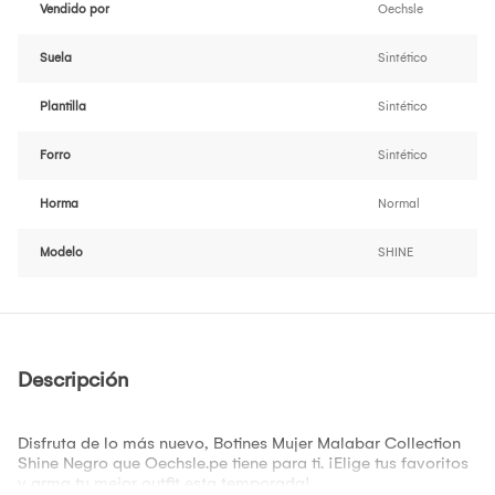
Vendido por
Oechsle
Suela
Sintético
Plantilla
Sintético
Forro
Sintético
Horma
Normal
Modelo
SHINE
Descripción
Disfruta de lo más nuevo, Botines Mujer Malabar Collection
Shine Negro que Oechsle.pe tiene para ti. ¡Elige tus favoritos
y arma tu mejor outfit esta temporada!