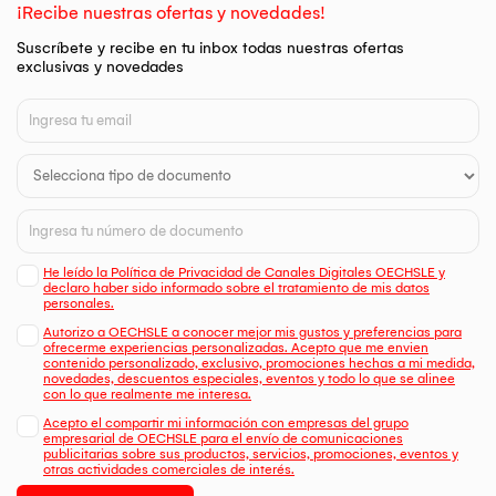
¡Recibe nuestras ofertas y novedades!
Suscríbete y recibe en tu inbox todas nuestras ofertas
exclusivas y novedades
He leído la Política de Privacidad de Canales Digitales OECHSLE y
declaro haber sido informado sobre el tratamiento de mis datos
personales.
Autorizo a OECHSLE a conocer mejor mis gustos y preferencias para
ofrecerme experiencias personalizadas. Acepto que me envien
contenido personalizado, exclusivo, promociones hechas a mi medida,
novedades, descuentos especiales, eventos y todo lo que se alinee
con lo que realmente me interesa.
Acepto el compartir mi información con empresas del grupo
empresarial de OECHSLE para el envío de comunicaciones
publicitarias sobre sus productos, servicios, promociones, eventos y
otras actividades comerciales de interés.