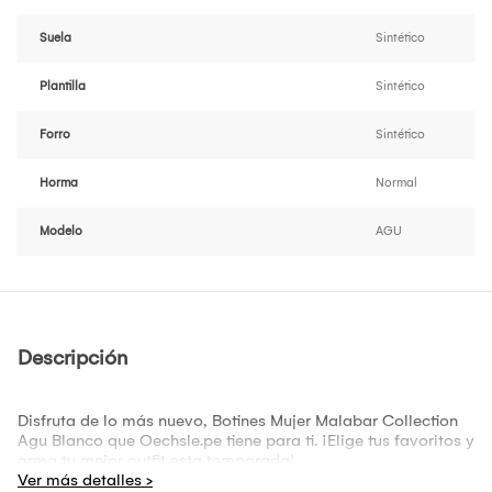
Suela
Sintético
Plantilla
Sintético
Forro
Sintético
Horma
Normal
Modelo
AGU
Descripción
Disfruta de lo más nuevo, Botines Mujer Malabar Collection
Agu Blanco que Oechsle.pe tiene para ti. ¡Elige tus favoritos y
arma tu mejor outfit esta temporada!