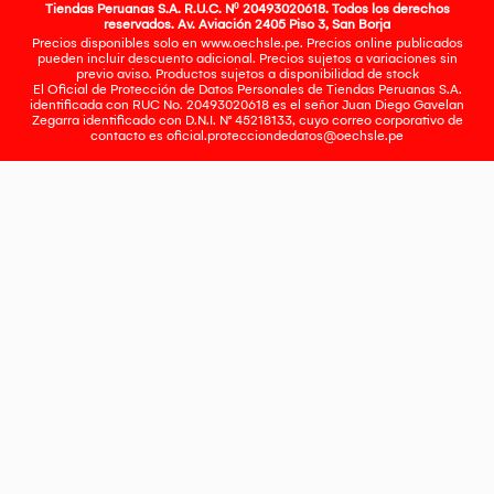
Tiendas Peruanas S.A. R.U.C. Nº 20493020618. Todos los derechos
reservados. Av. Aviación 2405 Piso 3, San Borja
Precios disponibles solo en www.oechsle.pe. Precios online publicados
pueden incluir descuento adicional. Precios sujetos a variaciones sin
previo aviso. Productos sujetos a disponibilidad de stock
El Oficial de Protección de Datos Personales de Tiendas Peruanas S.A.
identificada con RUC No. 20493020618 es el señor Juan Diego Gavelan
Zegarra identificado con D.N.I. N° 45218133, cuyo correo corporativo de
contacto es
oficial.protecciondedatos@oechsle.pe