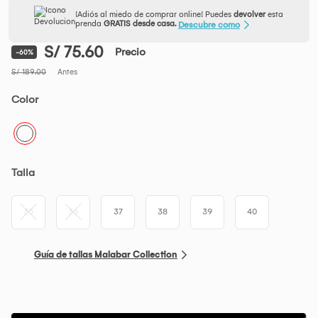
¡Adiós al miedo de comprar online! Puedes
devolver
esta
prenda
GRATIS desde casa.
Descubre como
S/ 75.60
Precio
-60%
S/ 189.00
Antes
Color
Talla
35
36
37
38
39
40
Guía de tallas Malabar Collection