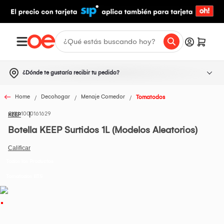
¿Dónde te gustaría recibir tu pedido?
Home
Decohogar
Menaje Comedor
Tomatodos
1000161629
KEEP
Botella KEEP Surtidos 1L (Modelos Aleatorios)
Todos los Productos
Tomatodos BTS