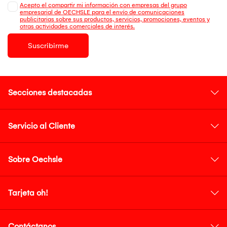
Acepto el compartir mi información con empresas del grupo
empresarial de OECHSLE para el envío de comunicaciones
publicitarias sobre sus productos, servicios, promociones, eventos y
otras actividades comerciales de interés.
Suscribirme
Secciones destacadas
Servicio al Cliente
Sobre Oechsle
Tarjeta oh!
Contáctanos