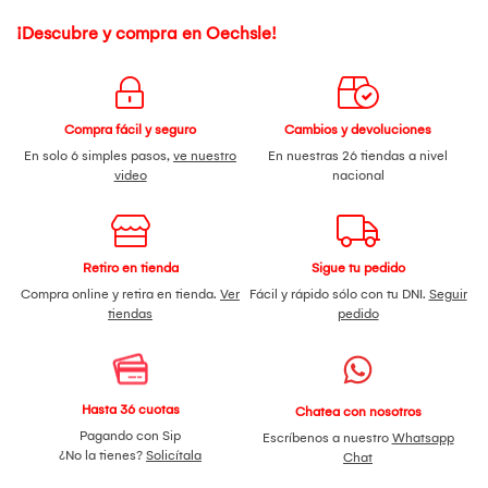
¡Descubre y compra en Oechsle!
Compra fácil y seguro
Cambios y devoluciones
En solo 6 simples pasos,
ve nuestro
En nuestras 26 tiendas a nivel
video
nacional
Retiro en tienda
Sigue tu pedido
Compra online y retira en tienda.
Ver
Fácil y rápido sólo con tu DNI.
Seguir
tiendas
pedido
Hasta 36 cuotas
Chatea con nosotros
Pagando con Sip
Escríbenos a nuestro
Whatsapp
¿No la tienes?
Solicítala
Chat