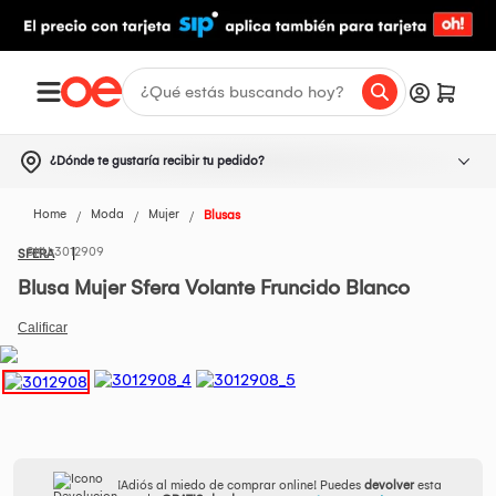
¿Dónde te gustaría recibir tu pedido?
Home
Moda
Mujer
Blusas
3012909
SFERA
Blusa Mujer Sfera Volante Fruncido Blanco
¡Adiós al miedo de comprar online! Puedes
devolver
esta