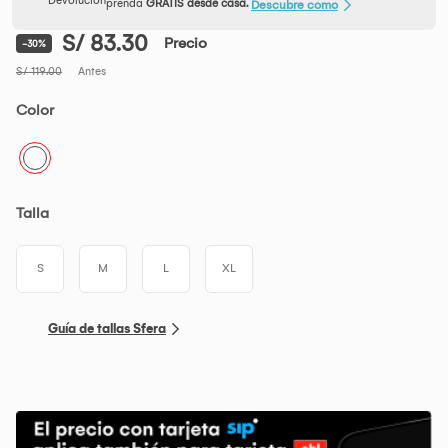
prenda
GRATIS desde casa.
Descubre como
S/ 83.30
Precio
-30%
S/ 119.00
Antes
Color
Talla
S
M
L
XL
Guía de tallas Sfera