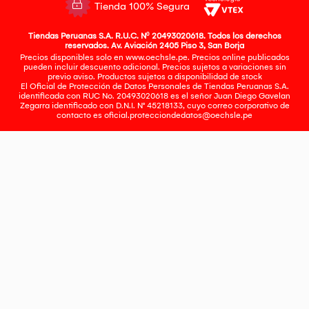
Tienda 100% Segura
Tiendas Peruanas S.A. R.U.C. Nº 20493020618. Todos los derechos
reservados. Av. Aviación 2405 Piso 3, San Borja
Precios disponibles solo en www.oechsle.pe. Precios online publicados
pueden incluir descuento adicional. Precios sujetos a variaciones sin
previo aviso. Productos sujetos a disponibilidad de stock
El Oficial de Protección de Datos Personales de Tiendas Peruanas S.A.
identificada con RUC No. 20493020618 es el señor Juan Diego Gavelan
Zegarra identificado con D.N.I. N° 45218133, cuyo correo corporativo de
contacto es
oficial.protecciondedatos@oechsle.pe