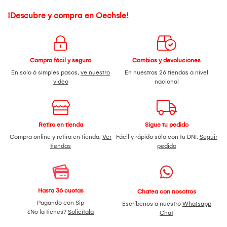
¡Descubre y compra en Oechsle!
Compra fácil y seguro
Cambios y devoluciones
En solo 6 simples pasos,
ve nuestro
En nuestras 26 tiendas a nivel
video
nacional
Retiro en tienda
Sigue tu pedido
Compra online y retira en tienda.
Ver
Fácil y rápido sólo con tu DNI.
Seguir
tiendas
pedido
Hasta 36 cuotas
Chatea con nosotros
Pagando con Sip
Escríbenos a nuestro
Whatsapp
¿No la tienes?
Solicítala
Chat