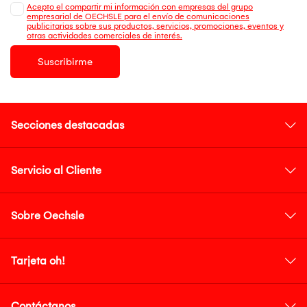
Acepto el compartir mi información con empresas del grupo
empresarial de OECHSLE para el envío de comunicaciones
publicitarias sobre sus productos, servicios, promociones, eventos y
otras actividades comerciales de interés.
Suscribirme
Secciones destacadas
Servicio al Cliente
Sobre Oechsle
Tarjeta oh!
Contáctanos