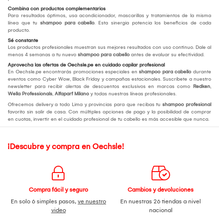
Combina con productos complementarios
Para resultados óptimos, usa acondicionador, mascarillas y tratamientos de la misma
línea que tu
shampoo para cabello
. Esta sinergia potencia los beneficios de cada
producto.
Sé constante
Los productos profesionales muestran sus mejores resultados con uso continuo. Dale al
menos 4 semanas a tu nuevo
shampoo para cabello
antes de evaluar su efectividad.
Aprovecha las ofertas de Oechsle.pe en cuidado capilar profesional
En Oechsle.pe encontrarás promociones especiales en
shampoo para cabello
durante
eventos como Cyber Wow, Black Friday y campañas estacionales. Suscríbete a nuestro
newsletter para recibir alertas de descuentos exclusivos en marcas como
Redken
,
Wella Professionals
,
Alfaparf Milano
y todas nuestras líneas profesionales.
Ofrecemos delivery a todo Lima y provincias para que recibas tu
shampoo profesional
favorito sin salir de casa. Con múltiples opciones de pago y la posibilidad de comprar
en cuotas, invertir en el cuidado profesional de tu cabello es más accesible que nunca.
¡Descubre y compra en Oechsle!
Compra fácil y seguro
Cambios y devoluciones
En solo 6 simples pasos,
ve nuestro
En nuestras 26 tiendas a nivel
video
nacional