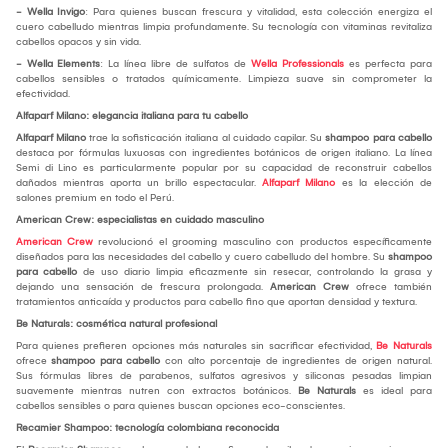
- Wella Invigo
: Para quienes buscan frescura y vitalidad, esta colección energiza el
cuero cabelludo mientras limpia profundamente. Su tecnología con vitaminas revitaliza
cabellos opacos y sin vida.
- Wella Elements
: La línea libre de sulfatos de
Wella Professionals
es perfecta para
cabellos sensibles o tratados químicamente. Limpieza suave sin comprometer la
efectividad.
Alfaparf Milano: elegancia italiana para tu cabello
Alfaparf Milano
trae la sofisticación italiana al cuidado capilar. Su
shampoo para cabello
destaca por fórmulas luxuosas con ingredientes botánicos de origen italiano. La línea
Semi di Lino es particularmente popular por su capacidad de reconstruir cabellos
dañados mientras aporta un brillo espectacular.
Alfaparf Milano
es la elección de
salones premium en todo el Perú.
American Crew: especialistas en cuidado masculino
American Crew
revolucionó el grooming masculino con productos específicamente
diseñados para las necesidades del cabello y cuero cabelludo del hombre. Su
shampoo
para cabello
de uso diario limpia eficazmente sin resecar, controlando la grasa y
dejando una sensación de frescura prolongada.
American Crew
ofrece también
tratamientos anticaída y productos para cabello fino que aportan densidad y textura.
Be Naturals: cosmética natural profesional
Para quienes prefieren opciones más naturales sin sacrificar efectividad,
Be Naturals
ofrece
shampoo para cabello
con alto porcentaje de ingredientes de origen natural.
Sus fórmulas libres de parabenos, sulfatos agresivos y siliconas pesadas limpian
suavemente mientras nutren con extractos botánicos.
Be Naturals
es ideal para
cabellos sensibles o para quienes buscan opciones eco-conscientes.
Recamier Shampoo: tecnología colombiana reconocida