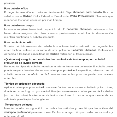
peruana.
Para cabello teñido
Proteger tu inversión en color es fundamental. Elige
shampoo para cabello
libre de
sulfatos como
Redken
Color Extend o fórmulas de
Wella Professionals
Elements que
mantienen los tonos vibrantes por más tiempo.
Para cabello con caspa
La caspa requiere tratamiento especializado. El
Recamier Shampoo
anticaspa o las
líneas dermatológicas de otras marcas profesionales controlan la descamación
mientras mantienen tu cabello saludable.
Para combatir la caída
Si notas pérdida excesiva de cabello, busca tratamientos anticaída con ingredientes
como biotina, cafeína o extracto de saw palmetto.
Recamier Shampoo
Professional
Anticaída o las líneas específicas de
Redken
fortalecen el folículo piloso.
¿Qué consejos seguir para maximizar los resultados de tu shampoo para cabello?
Frecuencia de lavado correcta
No todos los tipos de cabello necesitan la misma frecuencia de lavado. El cabello graso
puede requerir lavados diarios con
shampoo profesional
específico, mientras que el
cabello seco se beneficia de 2-3 lavados semanales para no perder sus aceites
naturales.
Técnica de aplicación adecuada
Aplica el
shampoo para cabello
concentrándote en el cuero cabelludo y las raíces,
donde se acumula grasa y suciedad. Masajea suavemente con las yemas de los dedos
(no con las uñas) haciendo movimientos circulares. La espuma que desciende es
suficiente para limpiar las longitudes.
Temperatura del agua
Lava tu cabello con agua tibia para abrir las cutículas y permitir que los activos del
shampoo profesional
penetren mejor. Finaliza con agua fría para sellar las cutículas y
potenciar el brillo.