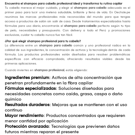
Encuentra el shampoo para cabello profesional ideal y transforma tu rutina capilar
Tu cabello merece el mejor cuidado, y elegir el
shampoo para cabello
adecuado es el
primer paso para lucir una melena saludable, brillante y llena de vida. En Oechsle.pe
reunimos las marcas profesionales más reconocidas del mundo para que tengas
acceso a productos de salón sin salir de casa. Desde tratamientos especializados hasta
fórmulas para uso diario, encontrarás el
shampoo para cabello
perfecto según tu tipo
de pelo, necesidades y presupuesto. Con delivery a todo el Perú y promociones
exclusivas, cuidar tu cabello nunca fue tan fácil.
¿Por qué elegir shampoo profesional para tu cabello?
La diferencia entre un
shampoo para cabello
común y uno profesional radica en la
calidad de sus ingredientes, la concentración de activos y la tecnología detrás de cada
fórmula. Los productos profesionales están diseñados para resolver problemáticas
específicas con eficacia comprobada, ofreciendo resultados visibles desde las
primeras aplicaciones.
Cuando inviertes en
shampoo profesional
, estás eligiendo:
Ingredientes premium
: Activos de alta concentración que
penetran profundamente en la fibra capilar
Fórmulas especializadas
: Soluciones diseñadas para
necesidades concretas como caída, grasa, caspa o daño
químico
Resultados duraderos
: Mejoras que se mantienen con el uso
continuo
Mayor rendimiento
: Productos concentrados que requieren
menor cantidad por aplicación
Protección avanzada
: Tecnologías que previenen daños
futuros mientras reparan el presente