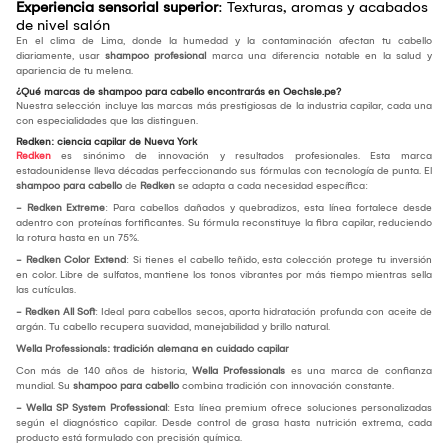
Experiencia sensorial superior
: Texturas, aromas y acabados
de nivel salón
En el clima de Lima, donde la humedad y la contaminación afectan tu cabello
diariamente, usar
shampoo profesional
marca una diferencia notable en la salud y
apariencia de tu melena.
¿Qué marcas de shampoo para cabello encontrarás en Oechsle.pe?
Nuestra selección incluye las marcas más prestigiosas de la industria capilar, cada una
con especialidades que las distinguen.
Redken: ciencia capilar de Nueva York
Redken
es sinónimo de innovación y resultados profesionales. Esta marca
estadounidense lleva décadas perfeccionando sus fórmulas con tecnología de punta. El
shampoo para cabello
de
Redken
se adapta a cada necesidad específica:
- Redken Extreme
: Para cabellos dañados y quebradizos, esta línea fortalece desde
adentro con proteínas fortificantes. Su fórmula reconstituye la fibra capilar, reduciendo
la rotura hasta en un 75%.
- Redken Color Extend
: Si tienes el cabello teñido, esta colección protege tu inversión
en color. Libre de sulfatos, mantiene los tonos vibrantes por más tiempo mientras sella
las cutículas.
- Redken All Soft
: Ideal para cabellos secos, aporta hidratación profunda con aceite de
argán. Tu cabello recupera suavidad, manejabilidad y brillo natural.
Wella Professionals: tradición alemana en cuidado capilar
Con más de 140 años de historia,
Wella Professionals
es una marca de confianza
mundial. Su
shampoo para cabello
combina tradición con innovación constante.
- Wella SP System Professional
: Esta línea premium ofrece soluciones personalizadas
según el diagnóstico capilar. Desde control de grasa hasta nutrición extrema, cada
producto está formulado con precisión química.