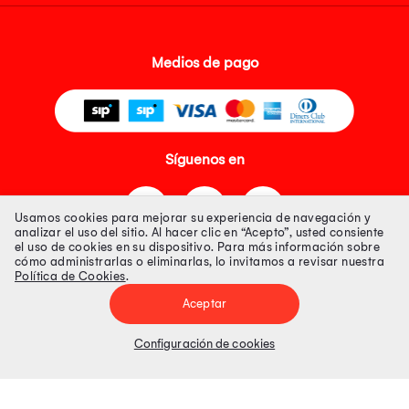
Medios de pago
Síguenos en
Usamos cookies para mejorar su experiencia de navegación y
analizar el uso del sitio. Al hacer clic en “Acepto”, usted consiente
el uso de cookies en su dispositivo. Para más información sobre
cómo administrarlas o eliminarlas, lo invitamos a revisar nuestra
Política de Cookies
.
Tienda 100% Segura
Aceptar
Tiendas Peruanas S.A. R.U.C. Nº 20493020618. Todos los derechos
reservados. Av. Aviación 2405 Piso 3, San Borja
Configuración de cookies
Precios disponibles solo en www.oechsle.pe. Precios online publicados
pueden incluir descuento adicional. Precios sujetos a variaciones sin
previo aviso. Productos sujetos a disponibilidad de stock
El Oficial de Protección de Datos Personales de Tiendas Peruanas S.A.
identificada con RUC No. 20493020618 es el señor Juan Diego Gavelan