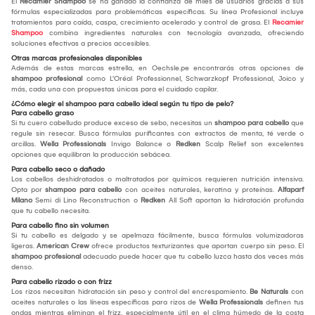
El
Recamier Shampoo
se ha ganado la confianza de miles de usuarios gracias a sus
fórmulas especializadas para problemáticas específicas. Su línea Profesional incluye
tratamientos para caída, caspa, crecimiento acelerado y control de grasa. El
Recamier
Shampoo
combina ingredientes naturales con tecnología avanzada, ofreciendo
soluciones efectivas a precios accesibles.
Otras marcas profesionales disponibles
Además de estas marcas estrella, en Oechsle.pe encontrarás otras opciones de
shampoo profesional
como L'Oréal Professionnel, Schwarzkopf Professional, Joico y
más, cada una con propuestas únicas para el cuidado capilar.
¿Cómo elegir el shampoo para cabello ideal según tu tipo de pelo?
Para cabello graso
Si tu cuero cabelludo produce exceso de sebo, necesitas un
shampoo para cabello
que
regule sin resecar. Busca fórmulas purificantes con extractos de menta, té verde o
arcillas.
Wella Professionals
Invigo Balance o
Redken
Scalp Relief son excelentes
opciones que equilibran la producción sebácea.
Para cabello seco o dañado
Los cabellos deshidratados o maltratados por químicos requieren nutrición intensiva.
Opta por
shampoo para cabello
con aceites naturales, keratina y proteínas.
Alfaparf
Milano
Semi di Lino Reconstruction o
Redken
All Soft aportan la hidratación profunda
que tu cabello necesita.
Para cabello fino sin volumen
Si tu cabello es delgado y se apelmaza fácilmente, busca fórmulas volumizadoras
ligeras.
American Crew
ofrece productos texturizantes que aportan cuerpo sin peso. El
shampoo profesional
adecuado puede hacer que tu cabello luzca hasta dos veces más
denso.
Para cabello rizado o con frizz
Los rizos necesitan hidratación sin peso y control del encrespamiento.
Be Naturals
con
aceites naturales o las líneas específicas para rizos de
Wella Professionals
definen tus
ondas mientras eliminan el frizz, especialmente útil en el clima húmedo de la costa