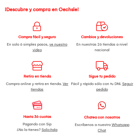
¡Descubre y compra en Oechsle!
Compra fácil y seguro
Cambios y devoluciones
En solo 6 simples pasos,
ve nuestro
En nuestras 26 tiendas a nivel
video
nacional
Retiro en tienda
Sigue tu pedido
Compra online y retira en tienda.
Ver
Fácil y rápido sólo con tu DNI.
Seguir
tiendas
pedido
Hasta 36 cuotas
Chatea con nosotros
Pagando con Sip
Escríbenos a nuestro
Whatsapp
¿No la tienes?
Solicítala
Chat