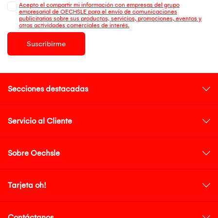
Acepto el compartir mi información con empresas del grupo
empresarial de OECHSLE para el envío de comunicaciones
publicitarias sobre sus productos, servicios, promociones, eventos y
otras actividades comerciales de interés.
Suscribirme
Secciones destacadas
Servicio al Cliente
Sobre Oechsle
Tarjeta oh!
Contáctanos