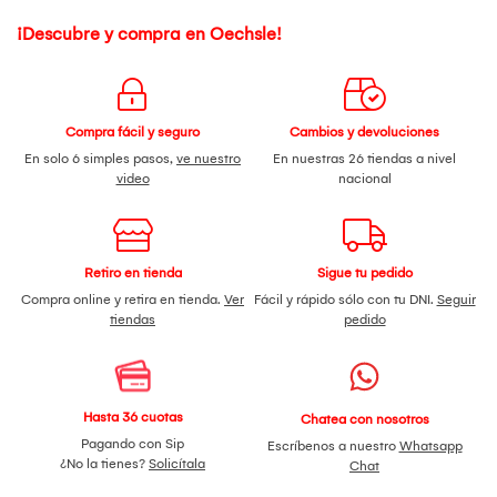
¡Descubre y compra en Oechsle!
Compra fácil y seguro
Cambios y devoluciones
En solo 6 simples pasos,
ve nuestro
En nuestras 26 tiendas a nivel
video
nacional
Retiro en tienda
Sigue tu pedido
Compra online y retira en tienda.
Ver
Fácil y rápido sólo con tu DNI.
Seguir
tiendas
pedido
Hasta 36 cuotas
Chatea con nosotros
Pagando con Sip
Escríbenos a nuestro
Whatsapp
¿No la tienes?
Solicítala
Chat