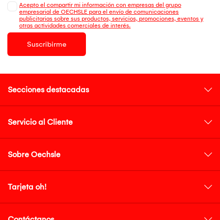
Acepto el compartir mi información con empresas del grupo
empresarial de OECHSLE para el envío de comunicaciones
publicitarias sobre sus productos, servicios, promociones, eventos y
otras actividades comerciales de interés.
Suscribirme
Secciones destacadas
Servicio al Cliente
Sobre Oechsle
Tarjeta oh!
Contáctanos