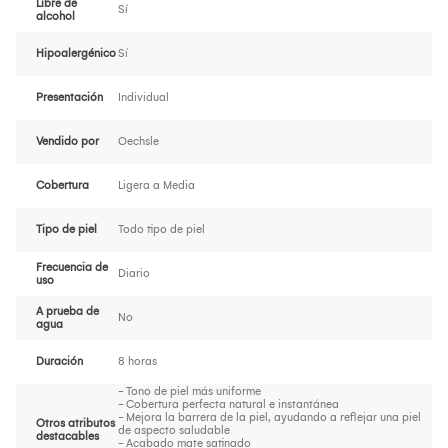
Libre de
Sí
alcohol
Hipoalergénico
Sí
Presentación
Individual
Vendido por
Oechsle
Cobertura
Ligera a Media
Tipo de piel
Todo tipo de piel
Frecuencia de
Diario
uso
A prueba de
No
agua
Duración
8 horas
- Tono de piel más uniforme
- Cobertura perfecta natural e instantánea
- Mejora la barrera de la piel, ayudando a reflejar una piel
Otros atributos
de aspecto saludable
destacables
- Acabado mate satinado