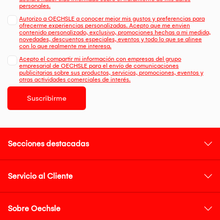
personales.
Autorizo a OECHSLE a conocer mejor mis gustos y preferencias para
ofrecerme experiencias personalizadas. Acepto que me envien
contenido personalizado, exclusivo, promociones hechas a mi medida,
novedades, descuentos especiales, eventos y todo lo que se alinee
con lo que realmente me interesa.
Acepto el compartir mi información con empresas del grupo
empresarial de OECHSLE para el envío de comunicaciones
publicitarias sobre sus productos, servicios, promociones, eventos y
otras actividades comerciales de interés.
Suscribirme
Secciones destacadas
Servicio al Cliente
Sobre Oechsle