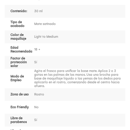
Contenido:
30 ml
Tipo de
Mate satinado
acabado
Color de
Light to Medium
maquillaje
Edad
18 +
Recomendada
Factor de
protección
Sí
solar
Agita el frasco para unificar la base mate. Aplica 2 o 3
gotas en las palmas de las manos. Usa una brocha para
Modo de
base de maquillaje líquido o las yemas de los dedos para
Empleo
aplicarlo en el rostro, comenzando desde el centro hacia
afuera.
Zona de uso
Rostro
Eco Friendly
No
Libre de
Sí
parabenos