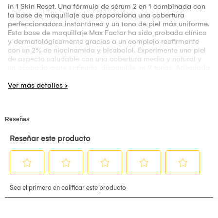
in 1 Skin Reset. Una fórmula de sérum 2 en 1 combinada con
la base de maquillaje que proporciona una cobertura
perfeccionadora instantánea y un tono de piel más uniforme.
Esta base de maquillaje Max Factor ha sido probada clínica
y dermatológicamente gracias a un complejo reafirmante
con un 2% de niacinamida y bisabolol. Experimente una piel
de aspecto saludable con una cobertura media y natural y
un acabado mate satinado, disponible en 9 tonos. Adecuada
para pieles sensibles.