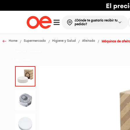
¿Dónde te gustaría recibir tu
pedido?
Home
Supermercado
Higiene y Salud
Afeitado
Máquinas de afeita
Todos los Productos
t PeruPasion