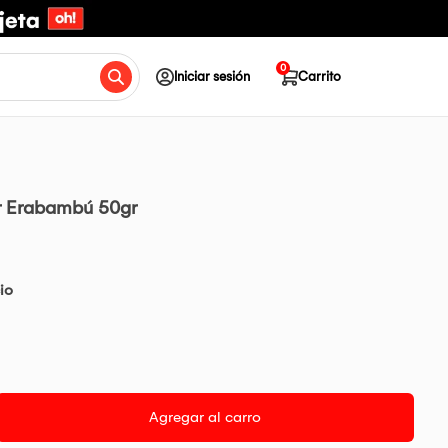
0
Iniciar sesión
Carrito
ar Erabambú 50gr
io
Agregar al carro