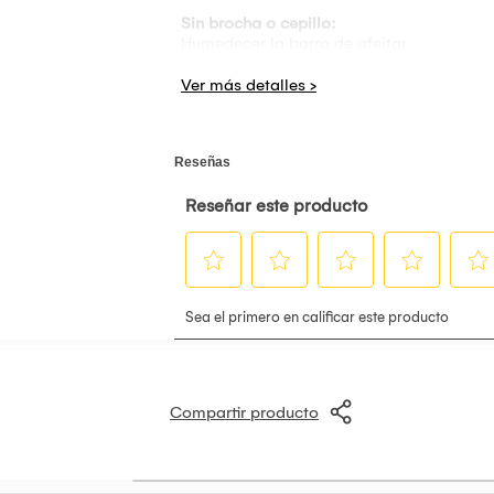
Sin brocha o cepillo:
Humedecer la barra de afeitar.
Frotar sobre la piel en la zona a afeitar 
Afeitar
Con brocha o cepillo:
Humedecer la la brocha preferiblemente co
Frotar sobre la piel en la zona a afeitar 
Afeitar
Contenido: 50 gr.
Compartir producto