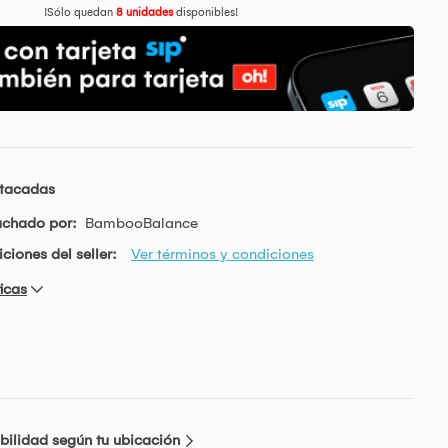
¡Sólo quedan
8 unidades
disponibles!
stacadas
achado por:
BambooBalance
ciones del seller:
Ver términos y condiciones
icas
bilidad según tu ubicación