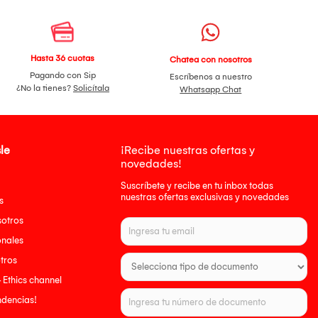
Hasta 36 cuotas
Chatea con nosotros
Pagando con Sip
Escríbenos a nuestro
¿No la tienes?
Solicítala
Whatsapp Chat
le
¡Recibe nuestras ofertas y
novedades!
Suscríbete y recibe en tu inbox todas
nuestras ofertas exclusivas y novedades
s
sotros
onales
tros
- Ethics channel
endencias!