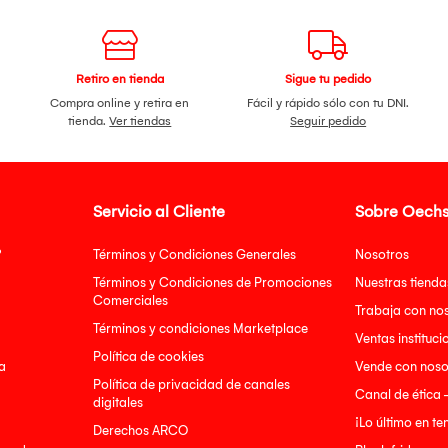
Retiro en tienda
Sigue tu pedido
Compra online y retira en
Fácil y rápido sólo con tu DNI.
tienda.
Ver tiendas
Seguir pedido
Servicio al Cliente
Sobre Oechs
?
Términos y Condiciones Generales
Nosotros
Términos y Condiciones de Promociones
Nuestras tienda
Comerciales
Trabaja con no
Términos y condiciones Marketplace
Ventas instituci
Política de cookies
a
Vende con noso
Política de privacidad de canales
Canal de ética 
digitales
¡Lo último en t
Derechos ARCO