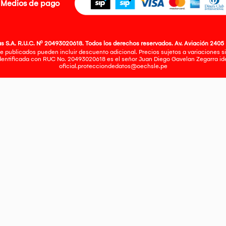
Medios de pago
 S.A. R.U.C. Nº 20493020618. Todos los derechos reservados. Av. Aviación 2405 
e publicados pueden incluir descuento adicional. Precios sujetos a variaciones sin
identificada con RUC No. 20493020618 es el señor Juan Diego Gavelan Zegarra iden
oficial.protecciondedatos@oechsle.pe