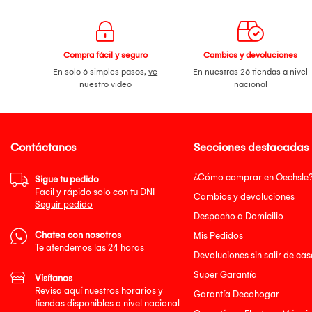
Compra fácil y seguro
Cambios y devoluciones
En solo 6 simples pasos,
ve
En nuestras 26 tiendas a nivel
nuestro video
nacional
Contáctanos
Secciones destacadas
¿Cómo comprar en Oechsle
Sigue tu pedido
Facil y rápido solo con tu DNI
Cambios y devoluciones
Seguir pedido
Despacho a Domicilio
Chatea con nosotros
Mis Pedidos
Te atendemos las 24 horas
Devoluciones sin salir de cas
Super Garantía
Visítanos
Revisa aquí nuestros horarios y
Garantía Decohogar
tiendas disponibles a nivel nacional