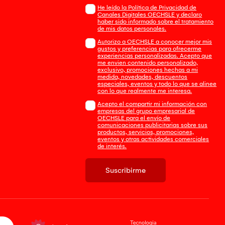
He leído la Política de Privacidad de
Canales Digitales OECHSLE y declaro
haber sido informado sobre el tratamiento
de mis datos personales.
Autorizo a OECHSLE a conocer mejor mis
gustos y preferencias para ofrecerme
experiencias personalizadas. Acepto que
me envien contenido personalizado,
exclusivo, promociones hechas a mi
medida, novedades, descuentos
especiales, eventos y todo lo que se alinee
con lo que realmente me interesa.
Acepto el compartir mi información con
empresas del grupo empresarial de
OECHSLE para el envío de
comunicaciones publicitarias sobre sus
productos, servicios, promociones,
eventos y otras actividades comerciales
de interés.
Suscribirme