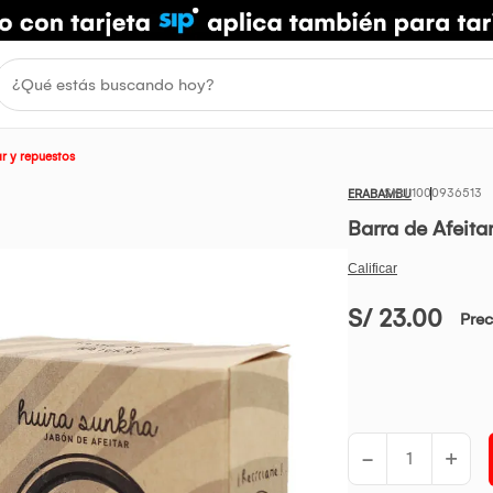
r y repuestos
1000936513
ERABAMBU
Barra de Afeit
S/ 23.00
Prec
-
+