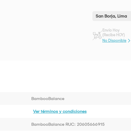
San Borja, Lima
Envío Hoy
(Recibe HOY)
No Disponible
BambooBalance
Ver términos y condiciones
BambooBalance RUC: 20605666915