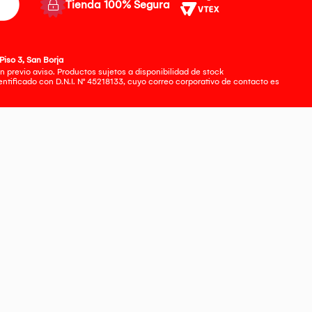
Tienda 100% Segura
Piso 3, San Borja
 previo aviso. Productos sujetos a disponibilidad de stock
tificado con D.N.I. N° 45218133, cuyo correo corporativo de contacto es