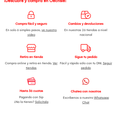
¡Descubre y compra en Oechsle!
Compra fácil y seguro
Cambios y devoluciones
En solo 6 simples pasos,
ve nuestro
En nuestras 26 tiendas a nivel
video
nacional
Retiro en tienda
Sigue tu pedido
Compra online y retira en tienda.
Ver
Fácil y rápido sólo con tu DNI.
Seguir
tiendas
pedido
Hasta 36 cuotas
Chatea con nosotros
Pagando con Sip
Escríbenos a nuestro
Whatsapp
¿No la tienes?
Solicítala
Chat