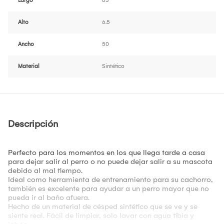
Largo
63
Alto
6.5
Ancho
50
Material
Sintético
Descripción
Perfecto para los momentos en los que llega tarde a casa
para dejar salir al perro o no puede dejar salir a su mascota
debido al mal tiempo.
Ideal como herramienta de entrenamiento para su cachorro,
también es excelente para ayudar a un perro mayor que no
pueda ir al baño afuera.
Hecho de un material de césped sintético que se ve y se
siente real. Fácil de limpiar, solo lavar con agua tibia y