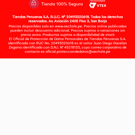
Tienda 100% Segura
Tiendas Peruanas S.A. R.U.C. Nº 20493020618. Todos los derechos
reservados. Av. Aviación 2405 Piso 3, San Borja
Precios disponibles solo en www.oechsle.pe. Precios online publicados
pueden incluir descuento adicional. Precios sujetos a variaciones sin
previo aviso. Productos sujetos a disponibilidad de stock
El Oficial de Protección de Datos Personales de Tiendas Peruanas S.A.
identificada con RUC No. 20493020618 es el señor Juan Diego Gavelan
Zegarra identificado con D.N.I. N° 45218133, cuyo correo corporativo de
contacto es
oficial.protecciondedatos@oechsle.pe