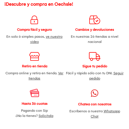
¡Descubre y compra en Oechsle!
Compra fácil y seguro
Cambios y devoluciones
En solo 6 simples pasos,
ve nuestro
En nuestras 26 tiendas a nivel
video
nacional
Retiro en tienda
Sigue tu pedido
Compra online y retira en tienda.
Ver
Fácil y rápido sólo con tu DNI.
Seguir
tiendas
pedido
Hasta 36 cuotas
Chatea con nosotros
Pagando con Sip
Escríbenos a nuestro
Whatsapp
¿No la tienes?
Solicítala
Chat