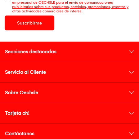
empresarial de OECHSLE para el envío de comunicaciones
publicitarias sobre sus productos, servicios, promociones, eventos y
otras actividades comerciales de interés.
Suscribirme
Secciones destacadas
Servicio al Cliente
Sobre Oechsle
Tarjeta oh!
Contáctanos