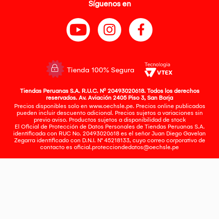
Síguenos en
Tienda 100% Segura
Tiendas Peruanas S.A. R.U.C. Nº 20493020618. Todos los derechos
reservados. Av. Aviación 2405 Piso 3, San Borja
Precios disponibles solo en www.oechsle.pe. Precios online publicados
pueden incluir descuento adicional. Precios sujetos a variaciones sin
previo aviso. Productos sujetos a disponibilidad de stock
El Oficial de Protección de Datos Personales de Tiendas Peruanas S.A.
identificada con RUC No. 20493020618 es el señor Juan Diego Gavelan
Zegarra identificado con D.N.I. N° 45218133, cuyo correo corporativo de
contacto es
oficial.protecciondedatos@oechsle.pe