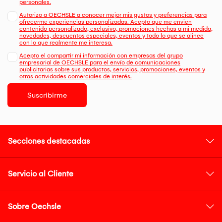
personales.
Autorizo a OECHSLE a conocer mejor mis gustos y preferencias para
ofrecerme experiencias personalizadas. Acepto que me envien
contenido personalizado, exclusivo, promociones hechas a mi medida,
novedades, descuentos especiales, eventos y todo lo que se alinee
con lo que realmente me interesa.
Acepto el compartir mi información con empresas del grupo
empresarial de OECHSLE para el envío de comunicaciones
publicitarias sobre sus productos, servicios, promociones, eventos y
otras actividades comerciales de interés.
Suscribirme
Secciones destacadas
Servicio al Cliente
Sobre Oechsle