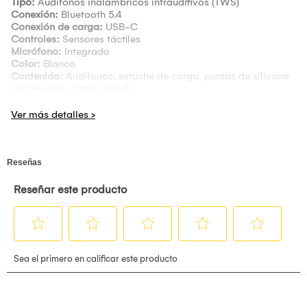
Tipo:
Audífonos inalámbricos intrauditivos (TWS)
Conexión:
Bluetooth 5.4
Conexión de carga:
USB-C
Controles:
Sensores táctiles
Micrófono:
Integrado
Color:
Blanco
Contenido:
Audífonos, estuche de carga, puntas de silicona
adicionales, cable USB-C
Solo se emite boleta de venta
Los Audífonos Redmi Buds 8 Lite ofrecen sonido claro y una
experiencia inalámbrica práctica para el uso diario.
Diseñados para escuchar música, tomar llamadas y disfrutar
de contenido, combinan conectividad Bluetooth, batería de
larga duración y un diseño ligero en un formato compacto y
accesible.
CONEXIÓN
BLUETOOTH
5.4
ESTABLE
La tecnología Bluetooth 5.4 proporciona un emparejamiento
rápido y una conexión estable con smartphones, tablets y
computadoras, reduciendo cortes de audio y asegurando
una transmisión confiable en distancias cortas.
DISEÑO
LIGERO
Y
ERGONÓMICO
Cada audífono tiene un peso ligero y una forma ergonómica
que se ajusta cómodamente al oído, permitiendo horas de