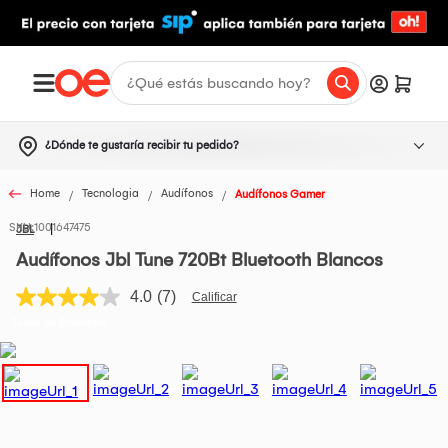
¿Dónde te gustaría recibir tu pedido?
Home
Tecnologia
Audífonos
Audífonos Gamer
1001647475
JBL
Audífonos Jbl Tune 720Bt Bluetooth Blancos
4.0
(7)
Lea
7
Todos los Productos
reseñas.
Enlace
en
la
misma
página.