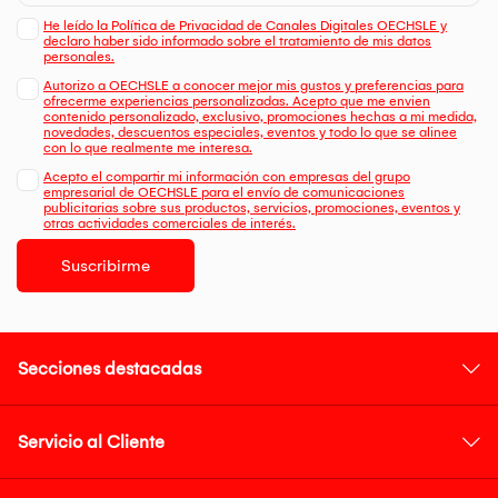
He leído la Política de Privacidad de Canales Digitales OECHSLE y
declaro haber sido informado sobre el tratamiento de mis datos
personales.
Autorizo a OECHSLE a conocer mejor mis gustos y preferencias para
ofrecerme experiencias personalizadas. Acepto que me envien
contenido personalizado, exclusivo, promociones hechas a mi medida,
novedades, descuentos especiales, eventos y todo lo que se alinee
con lo que realmente me interesa.
Acepto el compartir mi información con empresas del grupo
empresarial de OECHSLE para el envío de comunicaciones
publicitarias sobre sus productos, servicios, promociones, eventos y
otras actividades comerciales de interés.
Suscribirme
Secciones destacadas
Servicio al Cliente