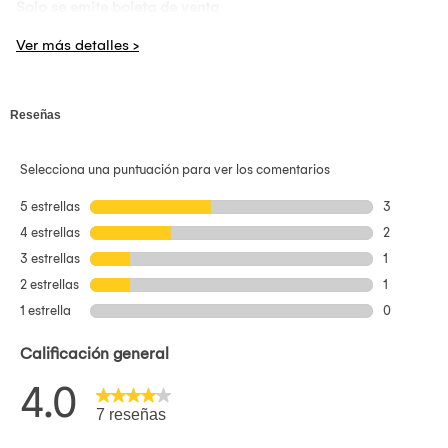
Solo se emite boleta de venta
Los audifonos
JBL
Tune 720
BT
ofrecen una experiencia de
audio inalambrica estable y comoda para el uso diario. Su
diseno over ear brinda buen aislamiento pasivo y
comodidad prolongada, permitiendo disfrutar musica,
videos y llamadas con sonido claro y balanceado.
SONIDO
JBL
PURE
BASS
Incorporan la tecnologia
JBL
Pure Bass que proporciona
graves profundos y un audio equilibrado, manteniendo
claridad en distintos generos musicales y contenidos
multimedia.
CONEXION
BLUETOOTH
ESTABLE
Funcionan mediante conexion Bluetooth, permitiendo
emparejamiento sencillo con smartphones, tablets y otros
dispositivos compatibles, ofreciendo libertad de movimiento
sin cables.
BATERIA
DE
LARGA
DURACION
Ofrecen una autonomia prolongada que permite escuchar
musica durante horas continuas, reduciendo la necesidad de
recargas frecuentes y asegurando un uso confiable durante
el dia.