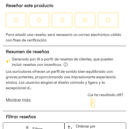
DISENO
COMODO
Y
PLEGABLE
Su estructura ligera y almohadillas acolchadas brindan
comodidad en sesiones prolongadas. El diseno plegable
facilita el transporte y almacenamiento en mochilas o
bolsos.
IMAGEN
REFERENCIAL
(El empaquetado del producto puede
tener variaciones)