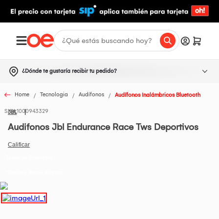
¿Dónde te gustaría recibir tu pedido?
Home
Tecnologia
Audífonos
Audífonos Inalámbricos Bluetooth
1000943329
JBL
Audifonos Jbl Endurance Race Tws Deportivos
Todos los Productos
t Delivery desde 48horas