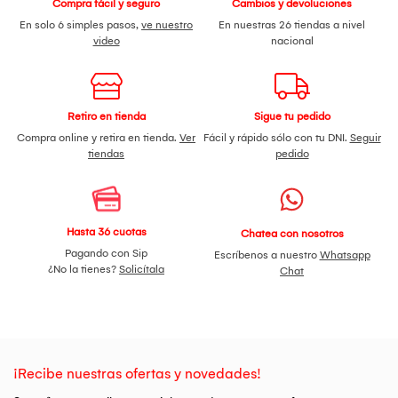
Compra fácil y seguro
Cambios y devoluciones
En solo 6 simples pasos,
ve nuestro
En nuestras 26 tiendas a nivel
video
nacional
Retiro en tienda
Sigue tu pedido
Compra online y retira en tienda.
Ver
Fácil y rápido sólo con tu DNI.
Seguir
tiendas
pedido
Hasta 36 cuotas
Chatea con nosotros
Pagando con Sip
Escríbenos a nuestro
Whatsapp
¿No la tienes?
Solicítala
Chat
¡Recibe nuestras ofertas y novedades!