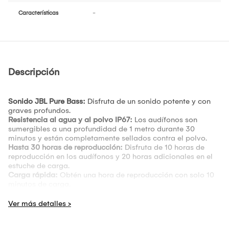
Características
-
Descripción
Sonido JBL Pure Bass:
Disfruta de un sonido potente y con
graves profundos.
Resistencia al agua y al polvo IP67:
Los audífonos son
sumergibles a una profundidad de 1 metro durante 30
minutos y están completamente sellados contra el polvo.
Hasta 30 horas de reproducción:
Disfruta de 10 horas de
reproducción en los audífonos y 20 horas adicionales en el
estuche de carga.
Carga rápida:
Obtén una hora de reproducción con solo 10
minutos de carga.
Diseño ergonómico y seguro:
Los audífonos se ajustan
cómodamente a tus oídos y no se caen durante tus
entrenamientos.
Tecnología Ambient Aware y TalkThru:
Te permite escuchar