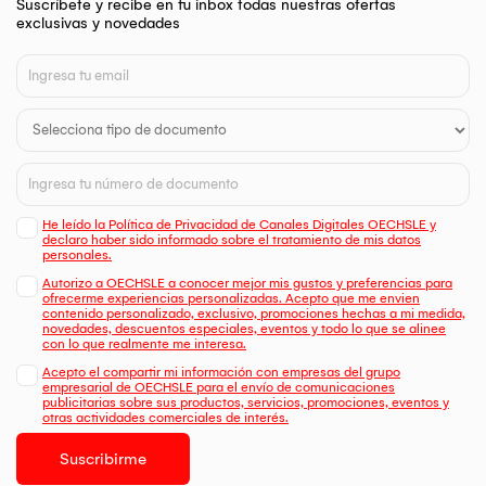
Suscríbete y recibe en tu inbox todas nuestras ofertas
exclusivas y novedades
He leído la Política de Privacidad de Canales Digitales OECHSLE y
declaro haber sido informado sobre el tratamiento de mis datos
personales.
Autorizo a OECHSLE a conocer mejor mis gustos y preferencias para
ofrecerme experiencias personalizadas. Acepto que me envien
contenido personalizado, exclusivo, promociones hechas a mi medida,
novedades, descuentos especiales, eventos y todo lo que se alinee
con lo que realmente me interesa.
Acepto el compartir mi información con empresas del grupo
empresarial de OECHSLE para el envío de comunicaciones
publicitarias sobre sus productos, servicios, promociones, eventos y
otras actividades comerciales de interés.
Suscribirme