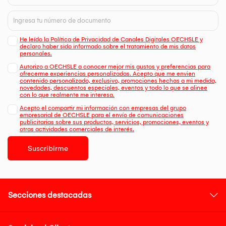
He leído la Política de Privacidad de Canales Digitales OECHSLE y
declaro haber sido informado sobre el tratamiento de mis datos
personales.
Autorizo a OECHSLE a conocer mejor mis gustos y preferencias para
ofrecerme experiencias personalizadas. Acepto que me envien
contenido personalizado, exclusivo, promociones hechas a mi medida,
novedades, descuentos especiales, eventos y todo lo que se alinee
con lo que realmente me interesa.
Acepto el compartir mi información con empresas del grupo
empresarial de OECHSLE para el envío de comunicaciones
publicitarias sobre sus productos, servicios, promociones, eventos y
otras actividades comerciales de interés.
Suscribirme
Secciones destacadas