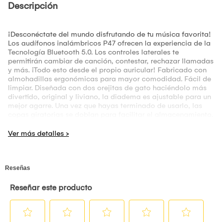
Descripción
¡Desconéctate del mundo disfrutando de tu música favorita!
Los audífonos inalámbricos P47 ofrecen la experiencia de la
Tecnología Bluetooth 5.0. Los controles laterales te
permitirán cambiar de canción, contestar, rechazar llamadas
y más. ¡Todo esto desde el propio auricular! Fabricado con
almohadillas ergonómicas para mayor comodidad. Fácil de
limpiar. Diseñada con dos orejitas de gato haciéndolo más
divertido, original y liviano, la diadema es ajustable para un
mejor agarre. Una vez que hayas terminado de usarlo, las
copas giratorias se doblan para facilitar el almacenamiento.
¡Experiencia de calidad para tus oídos! El detalle de disco
metálico cuenta con una tecnología incorporada de
cancelación de ruido.