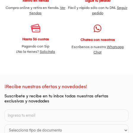
Retiro en tienda
Sigue tu pedido
Compra online y retira en tienda.
Ver
Fácil y rápido sólo con tu DNI.
Seguir
tiendas
pedido
Hasta 36 cuotas
Chatea con nosotros
Pagando con Sip
Escríbenos a nuestro
Whatsapp
¿No la tienes?
Solicítala
Chat
¡Recibe nuestras ofertas y novedades!
Suscríbete y recibe en tu inbox todas nuestras ofertas
exclusivas y novedades