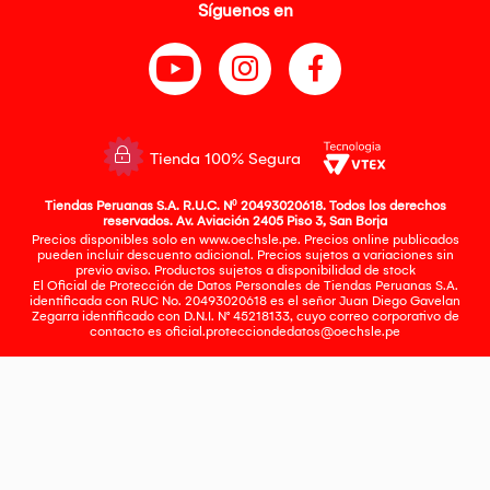
Síguenos en
Tienda 100% Segura
Tiendas Peruanas S.A. R.U.C. Nº 20493020618. Todos los derechos
reservados. Av. Aviación 2405 Piso 3, San Borja
Precios disponibles solo en www.oechsle.pe. Precios online publicados
pueden incluir descuento adicional. Precios sujetos a variaciones sin
previo aviso. Productos sujetos a disponibilidad de stock
El Oficial de Protección de Datos Personales de Tiendas Peruanas S.A.
identificada con RUC No. 20493020618 es el señor Juan Diego Gavelan
Zegarra identificado con D.N.I. N° 45218133, cuyo correo corporativo de
contacto es
oficial.protecciondedatos@oechsle.pe