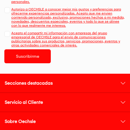
personales.
Autorizo a OECHSLE a conocer mejor mis gustos y preferencias para
ofrecerme experiencias personalizadas. Acepto que me envien
contenido personalizado, exclusivo, promociones hechas a mi medida,
novedades, descuentos especiales, eventos y todo lo que se alinee
con lo que realmente me interesa.
Acepto el compartir mi información con empresas del grupo
empresarial de OECHSLE para el envío de comunicaciones
publicitarias sobre sus productos, servicios, promociones, eventos y
otras actividades comerciales de interés.
Suscribirme
Secciones destacadas
Servicio al Cliente
Sobre Oechsle