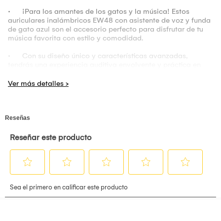
· ¡Para los amantes de los gatos y la música! Estos
auriculares inalámbricos EW48 con asistente de voz y funda
de gato azul son el accesorio perfecto para disfrutar de tu
música favorita con estilo y comodidad.
· Con su diseño único y características avanzadas,
tendrás una experiencia auditiva envolvente y práctica en
todo momento.
Características Principales:
· Sonido Superior: Gracias al altavoz de 13mm de
diámetro, disfrutarás de un sonido claro y potente, con
graves profundos y agudos nítidos para una experiencia
auditiva completa.
· Comodidad Personalizada: Los auriculares vienen con
almohadillas de tamaños variables para que puedas
ajustarlos a tus oídos y disfrutar de un ajuste perfecto,
manteniendo la comodidad durante largas sesiones de
música o llamadas.
· Batería de Larga Duración: Cada auricular tiene una
batería de 30mAh, lo que te permite disfrutar de hasta 4
horas de música continua. Además, con su estuche de carga
de 300mAh, podrás recargar los auriculares hasta 10 veces,
garantizando más de 40 horas de música continua con una