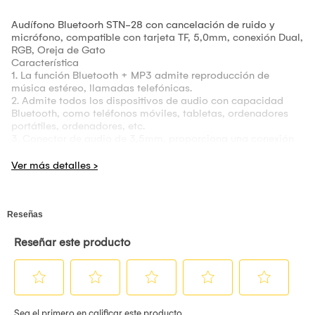
Audífono Bluetoorh STN-28 con cancelación de ruido y
micrófono, compatible con tarjeta TF, 5,0mm, conexión Dual,
RGB, Oreja de Gato
Característica
1. La función Bluetooth + MP3 admite reproducción de
música estéreo, llamadas telefónicas.
2. Admite todos los dispositivos de audio con capacidad
Bluetooth, como teléfonos móviles, tabletas, ordenadores
portátiles, ordenadores, etc.
3. Conector de audio de 3,5mm, proporciona una conexión
por cable simple de una variedad de dispositivos sin
Bluetooth.
4. Te permite responder o rechazar llamadas telefónicas en
cualquier momento y en cualquier lugar.
5. Carga por USB, batería recargable, conveniente y
práctico.
6. Tiempo de reproducción de hasta 5 ~ 6 horas y tiempo de
conversación de hasta 8 horas, tiempo en espera de hasta
148 horas.
7. Buena calidad, diseño plegable y bisagras de longitud
ajustable, muy cómodo de llevar y fácil de llevar.
8. La mejor opción para escuchar música, ver películas,
chatear en línea, etc.