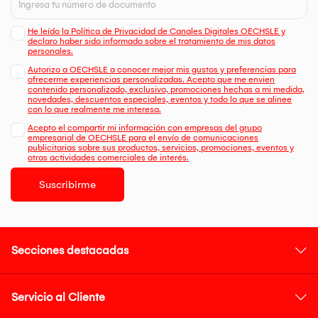
He leído la Política de Privacidad de Canales Digitales OECHSLE y
declaro haber sido informado sobre el tratamiento de mis datos
personales.
Autorizo a OECHSLE a conocer mejor mis gustos y preferencias para
ofrecerme experiencias personalizadas. Acepto que me envien
contenido personalizado, exclusivo, promociones hechas a mi medida,
novedades, descuentos especiales, eventos y todo lo que se alinee
con lo que realmente me interesa.
Acepto el compartir mi información con empresas del grupo
empresarial de OECHSLE para el envío de comunicaciones
publicitarias sobre sus productos, servicios, promociones, eventos y
otras actividades comerciales de interés.
Suscribirme
Secciones destacadas
Servicio al Cliente