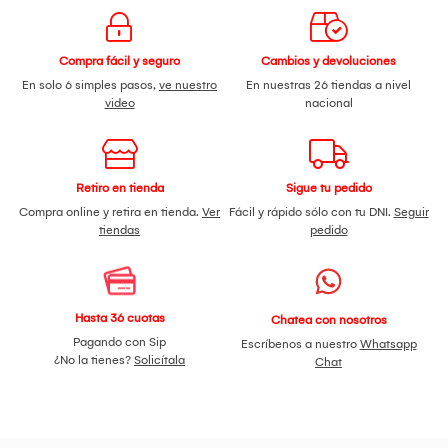
constante de tus auriculares.
Compatibilidad:
Funcionan con Android y con iPhone.
Compra fácil y seguro
Cambios y devoluciones
En solo 6 simples pasos,
ve nuestro
En nuestras 26 tiendas a nivel
Contenido del Paquete:
video
nacional
1 par de audífonos.
Cable de carga.
Manual de usuario.
Estuche de silicona con forma de gato.
Retiro en tienda
Sigue tu pedido
Especificaciones Técnicas:
Compra online y retira en tienda.
Ver
Fácil y rápido sólo con tu DNI.
Seguir
Sensibilidad: hasta 95 (85-95).
tiendas
pedido
Impedancia: hasta 32.
Material de las almohadillas para los oídos: plástico.
Forma del audífono: redonda.
Versión Bluetooth: 5.3.
Conexiones: USB, inalámbrico.
Hasta 36 cuotas
Chatea con nosotros
Frecuencia máxima de reproducción: 20000.
Pagando con Sip
Escríbenos a nuestro
Whatsapp
Frecuencia mínima reproducible: 70.
¿No la tienes?
Solicítala
Chat
Impedancia: 32.
Sensibilidad: 92.
Rango de alcance inalámbrico: hasta 10 metros.