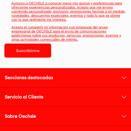
Autorizo a OECHSLE a conocer mejor mis gustos y preferencias para
ofrecerme experiencias personalizadas. Acepto que me envien
contenido personalizado, exclusivo, promociones hechas a mi medida,
novedades, descuentos especiales, eventos y todo lo que se alinee
con lo que realmente me interesa.
Acepto el compartir mi información con empresas del grupo
empresarial de OECHSLE para el envío de comunicaciones
publicitarias sobre sus productos, servicios, promociones, eventos y
otras actividades comerciales de interés.
Suscribirme
Secciones destacadas
Servicio al Cliente
Sobre Oechsle