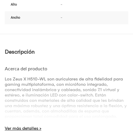
Alto
-
Ancho
-
Descripción
Acerca del producto
Los Zeus X H510-WL son auriculares de alta fidelidad para
gaming multiplataforma, con micrófono integrado,
conectividad inalámbrica y cableada, sonido 7.1 virtual y
estéreo, e iluminación LED con color-switch. Están
construidos con materiales de alta calidad que les brindan
una máxima robustez y una óptima resistencia a la flexión, y
cuentan, además, con almohadillas de espuma que
proporcionan total comodidad para el uso prolongado.
Especifiaciones técnicas: