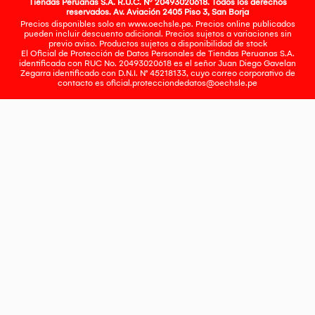
Tiendas Peruanas S.A. R.U.C. Nº 20493020618. Todos los derechos
reservados. Av. Aviación 2405 Piso 3, San Borja
Precios disponibles solo en www.oechsle.pe. Precios online publicados
pueden incluir descuento adicional. Precios sujetos a variaciones sin
previo aviso. Productos sujetos a disponibilidad de stock
El Oficial de Protección de Datos Personales de Tiendas Peruanas S.A.
identificada con RUC No. 20493020618 es el señor Juan Diego Gavelan
Zegarra identificado con D.N.I. N° 45218133, cuyo correo corporativo de
contacto es
oficial.protecciondedatos@oechsle.pe