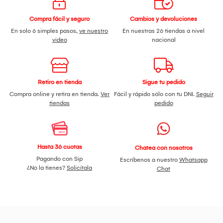
Compra fácil y seguro
Cambios y devoluciones
En solo 6 simples pasos,
ve nuestro
En nuestras 26 tiendas a nivel
video
nacional
Retiro en tienda
Sigue tu pedido
Compra online y retira en tienda.
Ver
Fácil y rápido sólo con tu DNI.
Seguir
tiendas
pedido
Hasta 36 cuotas
Chatea con nosotros
Pagando con Sip
Escríbenos a nuestro
Whatsapp
¿No la tienes?
Solicítala
Chat