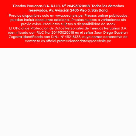
Tiendas Peruanas S.A. R.U.C. Nº 20493020618. Todos los derechos
reservados. Av. Aviación 2405 Piso 3, San Borja
Precios disponibles solo en www.oechsle.pe. Precios online publicados
pueden incluir descuento adicional. Precios sujetos a variaciones sin
previo aviso. Productos sujetos a disponibilidad de stock
El Oficial de Protección de Datos Personales de Tiendas Peruanas S.A.
identificada con RUC No. 20493020618 es el señor Juan Diego Gavelan
Zegarra identificado con D.N.I. N° 45218133, cuyo correo corporativo de
contacto es
oficial.protecciondedatos@oechsle.pe