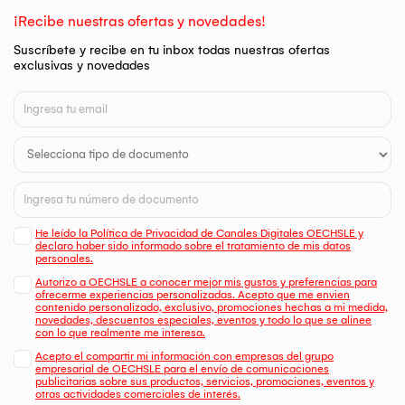
¡Recibe nuestras ofertas y novedades!
Suscríbete y recibe en tu inbox todas nuestras ofertas
exclusivas y novedades
He leído la Política de Privacidad de Canales Digitales OECHSLE y
declaro haber sido informado sobre el tratamiento de mis datos
personales.
Autorizo a OECHSLE a conocer mejor mis gustos y preferencias para
ofrecerme experiencias personalizadas. Acepto que me envien
contenido personalizado, exclusivo, promociones hechas a mi medida,
novedades, descuentos especiales, eventos y todo lo que se alinee
con lo que realmente me interesa.
Acepto el compartir mi información con empresas del grupo
empresarial de OECHSLE para el envío de comunicaciones
publicitarias sobre sus productos, servicios, promociones, eventos y
otras actividades comerciales de interés.