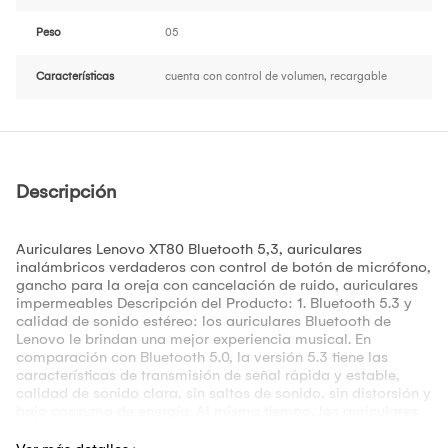
Peso
05
Características
cuenta con control de volumen, recargable
Descripción
Auriculares Lenovo XT80 Bluetooth 5,3, auriculares
inalámbricos verdaderos con control de botón de micrófono,
gancho para la oreja con cancelación de ruido, auriculares
impermeables Descripción del Producto: 1. Bluetooth 5.3 y
calidad de sonido estéreo: los auriculares Bluetooth de
Lenovo le brindan una mejor experiencia musical. En
comparación con Bluetooth 5.0, la versión 5.3 tiene las
características de transmisión de señal rápida y estable,
calidad de sonido clara, sin saltos de sonido, sin distorsión y
bajo consumo de energía. Al mismo tiempo, los auriculares
estéreo brindan calidad de sonido, sonido envolvente de
escena musical envolvente, ¡lo que le permite sentir música