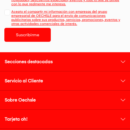
novedades, descuentos especiales, eventos y todo lo que se alinee
con lo que realmente me interesa.
Acepto el compartir mi información con empresas del grupo
empresarial de OECHSLE para el envío de comunicaciones
publicitarias sobre sus productos, servicios, promociones, eventos y
otras actividades comerciales de interés.
Suscribirme
Secciones destacadas
Servicio al Cliente
Sobre Oechsle
Tarjeta oh!