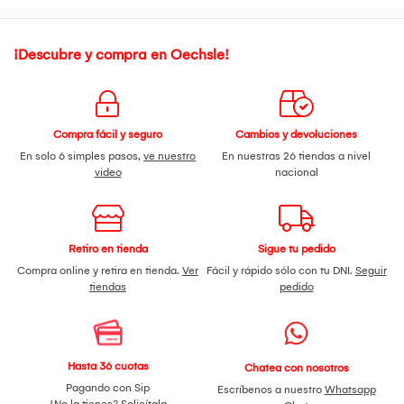
Conexiones: USB e inalámbrica
Compatibilidad:
¡Descubre y compra en Oechsle!
Funciona con Android, iPhone y iPad.
Sincronización automática con cualquier dispositivo
Bluetooth.
Contenido del Paquete:
Compra fácil y seguro
Cambios y devoluciones
1 par de audífonos Hoco EW45
En solo 6 simples pasos,
ve nuestro
En nuestras 26 tiendas a nivel
Estuche de carga con tapa translúcida
video
nacional
Cable de carga
Manual de usuario
Funda protectora de silicona diseño gato
Retiro en tienda
Sigue tu pedido
Compra online y retira en tienda.
Ver
Fácil y rápido sólo con tu DNI.
Seguir
tiendas
pedido
Hasta 36 cuotas
Chatea con nosotros
Pagando con Sip
Escríbenos a nuestro
Whatsapp