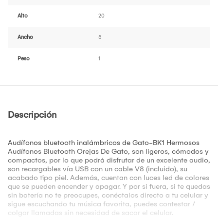
Alto
20
Ancho
5
Peso
1
Descripción
Audífonos bluetooth inalámbricos de Gato-BK1 Hermosos
Audífonos Bluetooth Orejas De Gato, son ligeros, cómodos y
compactos, por lo que podrá disfrutar de un excelente audio,
son recargables vía USB con un cable V8 (incluido), su
acabado tipo piel. Además, cuentan con luces led de colores
que se pueden encender y apagar. Y por si fuera, si te quedas
sin batería no te preocupes, conéctalos directo a tu celular y
sigue escuchando tu música favorita, puedes contestar /
colgar llamadas sin necesidad de sacar el celular.