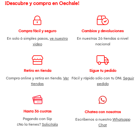
soporte técnico más cercano a su domicilio o poder
¡Descubre y compra en Oechsle!
coordinar el recojo de su producto con un costo adicional.
IMPORTANTE: Todo reclamo es únicamente con
comprobante de compra NOTA: La marca no da garantía de
accesorios, así como parlantes, controles, cable, cuchillas,
TERMOS, por mala manipulación, daños externos
Compra fácil y seguro
Cambios y devoluciones
ocasionado por golpes o caídas, hélices del ventilador por
En solo 6 simples pasos,
ve nuestro
En nuestras 26 tiendas a nivel
mal armado, ETC.
video
nacional
Retiro en tienda
Sigue tu pedido
Compra online y retira en tienda.
Ver
Fácil y rápido sólo con tu DNI.
Seguir
tiendas
pedido
Hasta 36 cuotas
Chatea con nosotros
Pagando con Sip
Escríbenos a nuestro
Whatsapp
¿No la tienes?
Solicítala
Chat