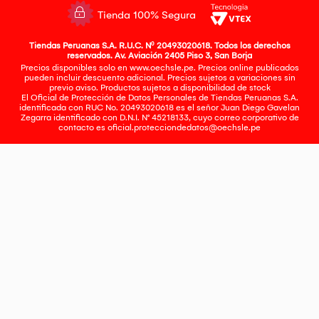
Tienda 100% Segura
Tiendas Peruanas S.A. R.U.C. Nº 20493020618. Todos los derechos
reservados. Av. Aviación 2405 Piso 3, San Borja
Precios disponibles solo en www.oechsle.pe. Precios online publicados
pueden incluir descuento adicional. Precios sujetos a variaciones sin
previo aviso. Productos sujetos a disponibilidad de stock
El Oficial de Protección de Datos Personales de Tiendas Peruanas S.A.
identificada con RUC No. 20493020618 es el señor Juan Diego Gavelan
Zegarra identificado con D.N.I. N° 45218133, cuyo correo corporativo de
contacto es
oficial.protecciondedatos@oechsle.pe